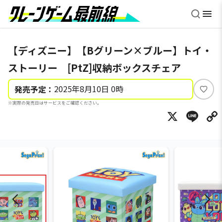
【ディズニー】【Bグリーン×ブルー】トイ・
ストーリー [PtZ]収納ボックスチェア
2025年8月10日 0時
発売予定：
い
※実際の発売日はサービスをご確認ください。
い
X
Li
ね