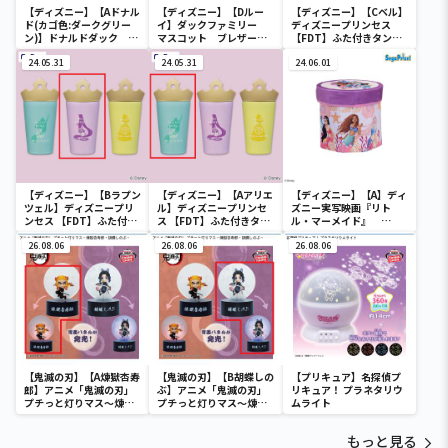
【ディズニー】【Aドナル
【ディズニー】【Dルー
【ディズニー】【Cベル】
ド(カゴ色:ダークグリー
イ】ダックファミリー
ディズニープリンセス
ン)】ドナルドダック ミ
マスコット ブレザーコ
【FDT】ふた付きタンブ
ニメッシュカゴ
スチューム
ラー
24.05.31
24.05.31
24.06.01
【ディズニー】【Bラプン
【ディズニー】【Aアリエ
【ディズニー】【A】ディ
ツェル】ディズニープリ
ル】ディズニープリンセ
ズニー実写映画『リト
ンセス 【FDT】ふた付き
ス 【FDT】ふた付きタン
ル・マーメイド』
タンブラー
ブラー
[PtZ]折り畳みボックス
26.08.06
26.08.06
チェアー
26.08.06
【鬼滅の刃】【A煉獄杏寿
【鬼滅の刃】【B胡蝶しの
【プリキュア】名探偵プ
郎】アニメ「鬼滅の刃」
ぶ】アニメ「鬼滅の刃」
リキュア！ プラネタリウ
プチっと灯りマス～煉獄
プチっと灯りマス～煉獄
ムライト
杏寿郎・胡蝶しのぶ～
杏寿郎・胡蝶しのぶ～
もっと見る