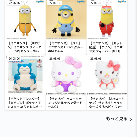
22.06.16
22.06.16
22.06.30
【ミニオンズ】【Bケビ
【ミニオンズ】【メル】
【ミニオンズ】【セット
ン】ミニオンズ フィーバ
ミニオンズ I LOVE グルー
配送】【ケビン】ミニオ
ー [SP]カンフーぬいぐ
ぬいぐるみ
ンズ フィーバー [MEJ]修
るみ
行中！ぬいぐるみ“ケビ
26.08.06
26.08.06
ン”
26.08.06
【ポケットモンスター】
【サンリオ】ハローキテ
【サンリオ】【Aハローキ
【カビゴン】ポケットモ
ィ マジカルラベンダード
ティ】サンリオキャラク
ンスター めちゃもふぐっ
ールGJ
ターズ うるベビ・ちょい
と ほっこりいやされぬい
デカドール
ぐるみ～カビゴン～
もっと見る