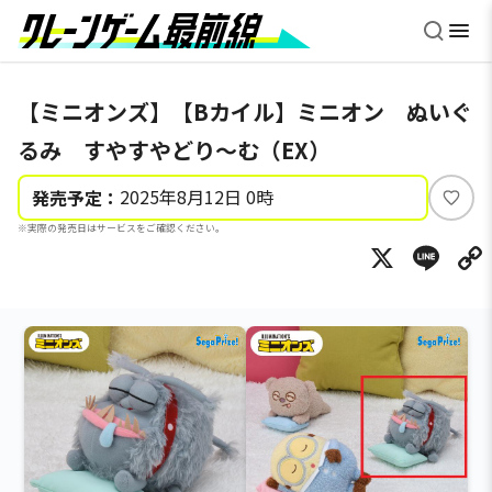
【ミニオンズ】【Bカイル】ミニオン ぬいぐ
るみ すやすやどり～む（EX）
2025年8月12日 0時
発売予定：
い
※実際の発売日はサービスをご確認ください。
い
X
Li
ね