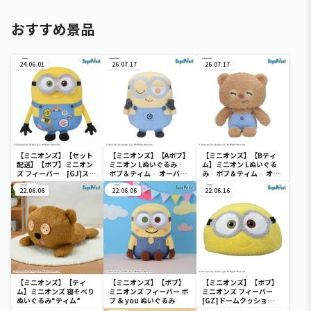
おすすめ景品
24.06.01
26.07.17
26.07.17
【ミニオンズ】【セット
【ミニオンズ】【Aボブ】
【ミニオンズ】【Bティ
配送】【ボブ】ミニオン
ミニオン Lぬいぐるみ‐
ム】ミニオン Lぬいぐる
ズ フィーバー [GJ]スタ
ボブ＆ティム‐ オーバー
み‐ボブ＆ティム‐ オー
イリッシュぬいぐるみ“ボ
オール
バーオール
ブ”
22.06.06
22.06.06
22.06.16
【ミニオンズ】【ティ
【ミニオンズ】【ボブ】
【ミニオンズ】【ボブ】
ム】ミニオンズ 寝そべり
ミニオンズ フィーバー ボ
ミニオンズ フィーバー
ぬいぐるみ“ティム”
ブ & you ぬいぐるみ
[GZ]ドームクッショ
ン“ボブ”