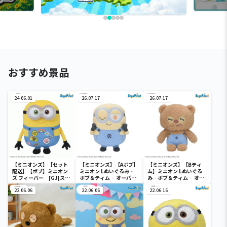
おすすめ景品
24.06.01
26.07.17
26.07.17
【ミニオンズ】【セット
【ミニオンズ】【Aボブ】
【ミニオンズ】【Bティ
配送】【ボブ】ミニオン
ミニオン Lぬいぐるみ‐
ム】ミニオン Lぬいぐる
ズ フィーバー [GJ]スタ
ボブ＆ティム‐ オーバー
み‐ボブ＆ティム‐ オー
イリッシュぬいぐるみ“ボ
オール
バーオール
ブ”
22.06.06
22.06.06
22.06.16