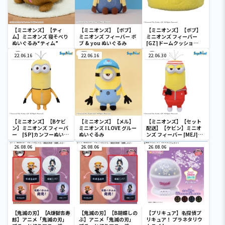
【ミニオンズ】【ティ
【ミニオンズ】【ボブ】
【ミニオンズ】【ボブ】
ム】ミニオンズ 寝そべり
ミニオンズ フィーバー ボ
ミニオンズ フィーバー
ぬいぐるみ“ティム”
ブ & you ぬいぐるみ
[GZ]ドームクッショ
ン“ボブ”
22.06.16
22.06.16
22.06.30
【ミニオンズ】【Bケビ
【ミニオンズ】【メル】
【ミニオンズ】【セット
ン】ミニオンズ フィーバ
ミニオンズ I LOVE グルー
配送】【ケビン】ミニオ
ー [SP]カンフーぬいぐ
ぬいぐるみ
ンズ フィーバー [MEJ]修
るみ
行中！ぬいぐるみ“ケビ
26.08.06
26.08.06
ン”
26.08.06
【鬼滅の刃】【A煉獄杏寿
【鬼滅の刃】【B胡蝶しの
【プリキュア】名探偵プ
郎】アニメ「鬼滅の刃」
ぶ】アニメ「鬼滅の刃」
リキュア！ プラネタリウ