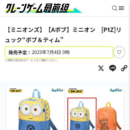
【ミニオンズ】【Aボブ】ミニオン [PtZ]リ
ュック“ボブ＆ティム”
2025年7月4日 0時
発売予定：
い
※実際の発売日はサービスをご確認ください。
い
X
Li
ね