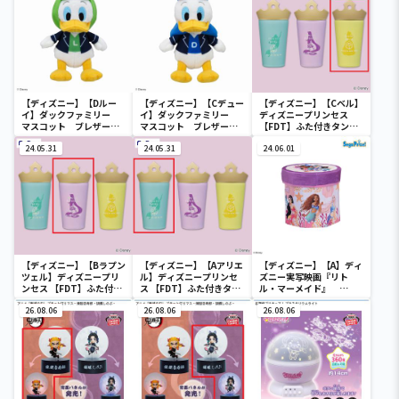
【ディズニー】【Dルー
【ディズニー】【Cデュー
【ディズニー】【Cベル】
イ】ダックファミリー
イ】ダックファミリー
ディズニープリンセス
マスコット ブレザーコ
マスコット ブレザーコ
【FDT】ふた付きタンブ
スチューム
スチューム
ラー
24.05.31
24.05.31
24.06.01
【ディズニー】【Bラプン
【ディズニー】【Aアリエ
【ディズニー】【A】ディ
ツェル】ディズニープリ
ル】ディズニープリンセ
ズニー実写映画『リト
ンセス 【FDT】ふた付き
ス 【FDT】ふた付きタン
ル・マーメイド』
タンブラー
ブラー
[PtZ]折り畳みボックス
26.08.06
26.08.06
チェアー
26.08.06