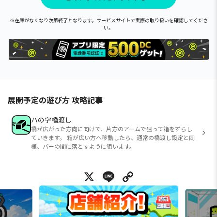
※在庫がなくなり次第終了となります。サービスサイトで実際の取り扱いを確認してくださ
い。
展開予定の遊び方 攻略記事
ハの字橋渡し
橋が広がった方向に向けて、片方のアームで狙って箱をずらし
ていきます。 箱が広い方へ移動したら、通常の橋渡し設定と同
様、バーの間に落とすように狙います。
X
Line
Copy Link