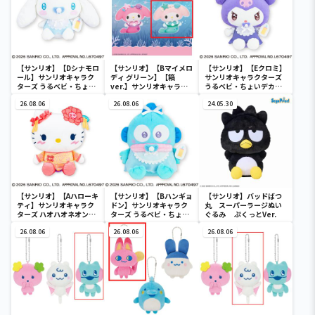
【サンリオ】【Dシナモロ
【サンリオ】【Bマイメロ
【サンリオ】【Eクロミ】
ール】サンリオキャラク
ディ グリーン】【箱
サンリオキャラクターズ
ターズ うるベビ・ちょい
ver.】サンリオキャラク
うるベビ・ちょいデカド
デカドール
ターズ おおきな
ール
26.08.06
SOFVIMATES～マイメロ
26.08.06
24.05.30
ディ マーメイドver. ～
【サンリオ】【Aハローキ
【サンリオ】【Bハンギョ
【サンリオ】バッドばつ
ティ】サンリオキャラク
ドン】サンリオキャラク
丸 スーパーラージぬい
ターズ ハオハオネオンタ
ターズ うるベビ・ちょい
ぐるみ ぷくっとVer.
ウンドールBIGタイプ1
デカドール
26.08.06
26.08.06
26.08.06