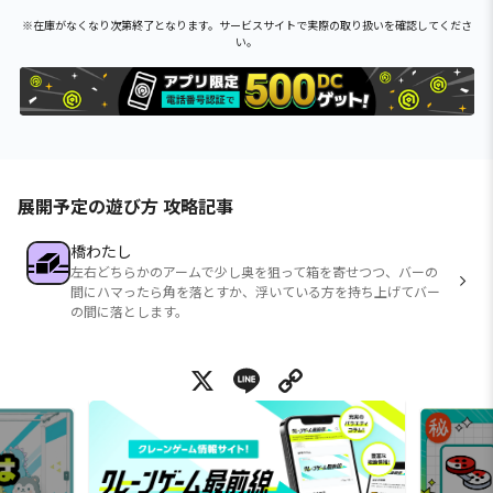
※在庫がなくなり次第終了となります。サービスサイトで実際の取り扱いを確認してくださ
い。
展開予定の遊び方 攻略記事
橋わたし
左右どちらかのアームで少し奥を狙って箱を寄せつつ、バーの
間にハマったら角を落とすか、浮いている方を持ち上げてバー
の間に落とします。
X
Line
Copy Link