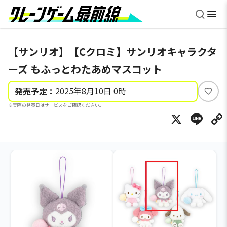
【サンリオ】【Cクロミ】サンリオキャラクタ
ーズ もふっとわたあめマスコット
2025年8月10日 0時
発売予定：
い
※実際の発売日はサービスをご確認ください。
い
X
Li
ね