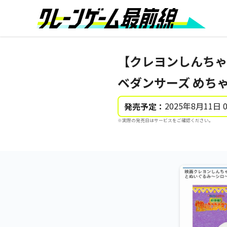
【クレヨンしんちゃ
ベダンサーズ めち
2025年8月11日 
発売予定：
※実際の発売日はサービスをご確認ください。