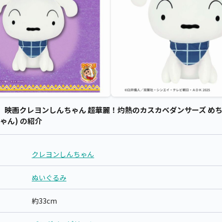
】映画クレヨンしんちゃん 超華麗！灼熱のカスカベダンサーズ め
ちゃん) の紹介
クレヨンしんちゃん
ぬいぐるみ
約33cm