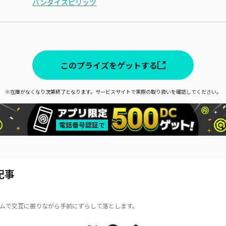
バンダイスピリッツ
このプライズをゲットする
※在庫がなくなり次第終了となります。サービスサイトで実際の取り扱いを確認してください。
記事
ムで交互に振りながら手前にずらして落とします。