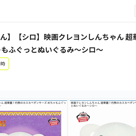
ん】【シロ】映画クレヨンしんちゃん 超
ゃもふぐっとぬいぐるみ～シロ～
0時