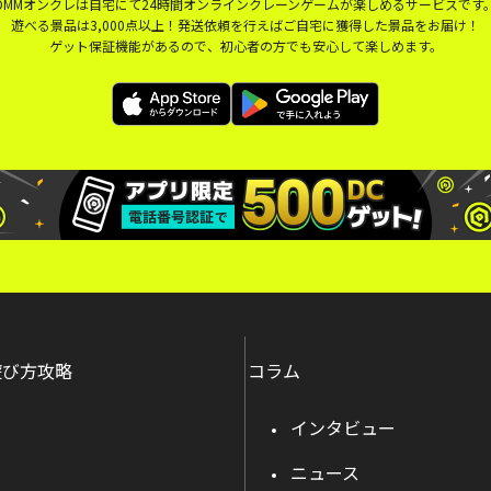
DMMオンクレは自宅にて24時間オンラインクレーンゲームが楽しめるサービスです
遊べる景品は3,000点以上！発送依頼を行えばご自宅に獲得した景品をお届け！
ゲット保証機能があるので、初心者の方でも安心して楽しめます。
遊び方攻略
コラム
インタビュー
ニュース