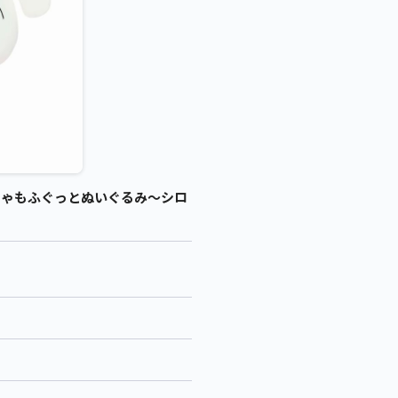
ちゃもふぐっとぬいぐるみ～シロ