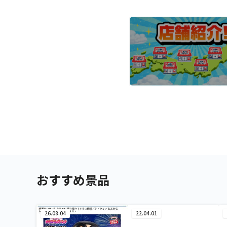
おすすめ景品
26.08.04
22.04.01