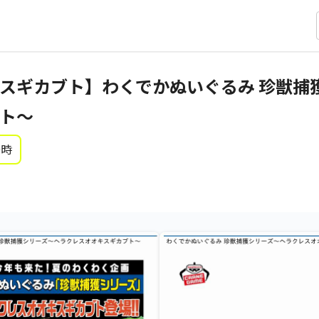
スギカブト】わくでかぬいぐるみ 珍獣捕
ト～
0時