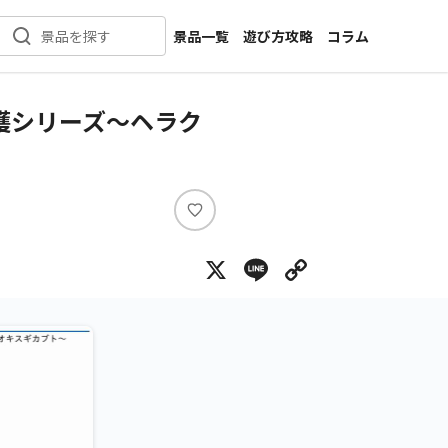
景品一覧
遊び方攻略
コラム
景品を探す
新着景品
インタビュー
カテゴリ一覧
ニュース
獲シリーズ～ヘラク
作品名一覧
店舗
メーカー一覧
開発
攻略
い
プライズ
い
X
Line
Copy Lin
ね
イベント
キャラ特集