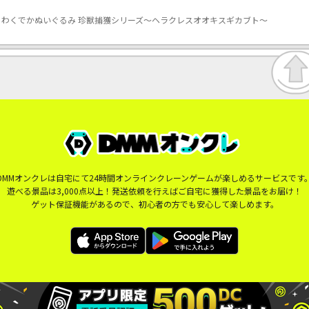
わくでかぬいぐるみ 珍獣捕獲シリーズ～ヘラクレスオオキスギカブト～
DMMオンクレは自宅にて24時間オンラインクレーンゲームが楽しめるサービスです
遊べる景品は3,000点以上！発送依頼を行えばご自宅に獲得した景品をお届け！
ゲット保証機能があるので、初心者の方でも安心して楽しめます。