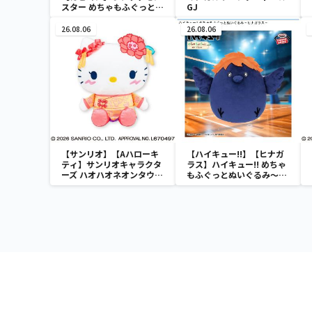
スター めちゃもふぐっと
GJ
ほっこりいやされぬいぐる
み～カビゴン～
26.08.06
26.08.06
【サンリオ】【Aハローキ
【ハイキュー!!】【ヒナガ
ティ】サンリオキャラクタ
ラス】ハイキュー!! めちゃ
ーズ ハオハオネオンタウン
もふぐっとぬいぐるみ～ヒ
ドールBIGタイプ1
ナガラス～