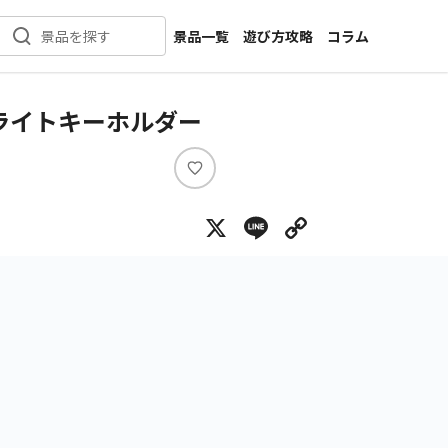
景品一覧
遊び方攻略
コラム
景品を探す
新着景品
インタビュー
カテゴリ一覧
ニュース
ライトキーホルダー
作品名一覧
店舗
メーカー一覧
開発
い
い
攻略
X
Line
Copy Lin
ね
プライズ
イベント
キャラ特集