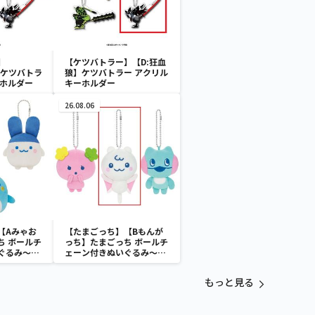
】
【ケツバトラー】【D:狂血
I】ケツバトラ
狼】ケツバトラー アクリル
ーホルダー
キーホルダー
26.08.06
【Aみゃお
【たまごっち】【Bもんが
ち ボールチ
っち】たまごっち ボールチ
ぐるみ～
ェーン付きぬいぐるみ～
aradise～
Tamagotchi Paradise～
vol.3
もっと見る