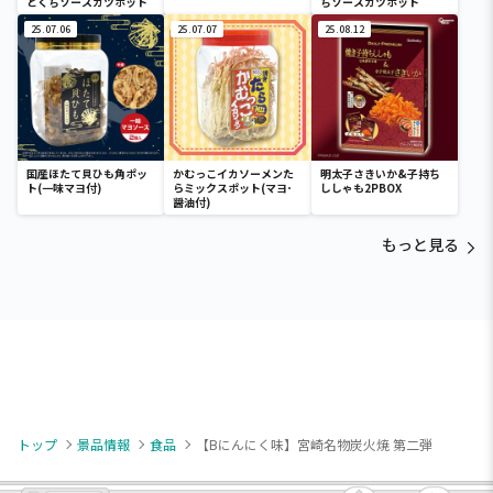
とくちソースカツポット
ちソースカツポット
25.07.06
25.07.07
25.08.12
国産ほたて貝ひも角ポッ
かむっこイカソーメンた
明太子さきいか&子持ち
ト(一味マヨ付)
らミックスポット(マヨ･
ししゃも2PBOX
醤油付)
もっと見る
トップ
景品情報
食品
【Bにんにく味】宮崎名物炭火焼 第二弾