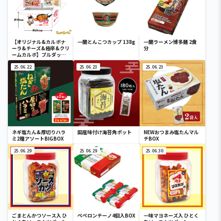
【オリジナル&カルボナ
一蘭とんこつカップ 138g
一蘭ラーメン博多麺 2食
ーラ&チーズ&極辛&クリ
分
ームカルボ】ブルダック
炒め麺 5種入りBOX
25.06.22
25.06.23
25.06.23
ネギ塩たん&厚切りハラ
国産味付け海苔角ポット
NEWおつまみ塩たんマル
ミ2種アソートBIGBOX
チBOX
25.06.29
25.06.29
25.06.30
ごまとんかつソース入 ひ
ペペロンチーノ4個入BOX
一味マヨネーズ入 ひとく