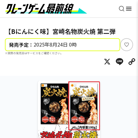
【Bにんにく味】宮崎名物炭火焼 第二弾
2025年8月24日 0時
発売予定：
い
※実際の発売日はサービスをご確認ください。
い
X
Li
ね