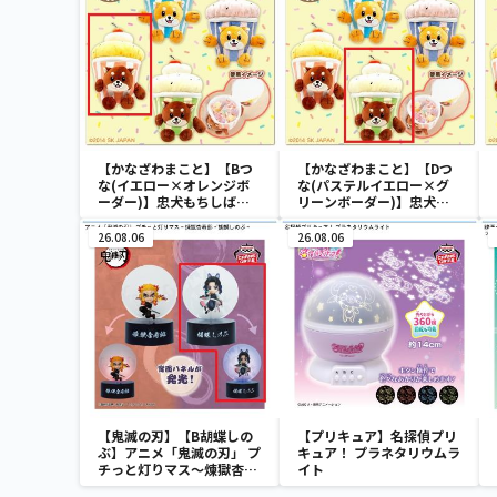
【かなざわまこと】【Bつ
【かなざわまこと】【Dつ
な(イエロー×オレンジボ
な(パステルイエロー×グ
ーダー)】忠犬もちしば×
リーンボーダー)】忠犬も
かなざわまこと カップケー
ちしば×かなざわまこと カ
キポーチ
ップケーキポーチ
26.08.06
26.08.06
【鬼滅の刃】【B胡蝶しの
【プリキュア】名探偵プリ
ぶ】アニメ「鬼滅の刃」 プ
キュア！ プラネタリウムラ
チっと灯りマス～煉獄杏寿
イト
郎・胡蝶しのぶ～