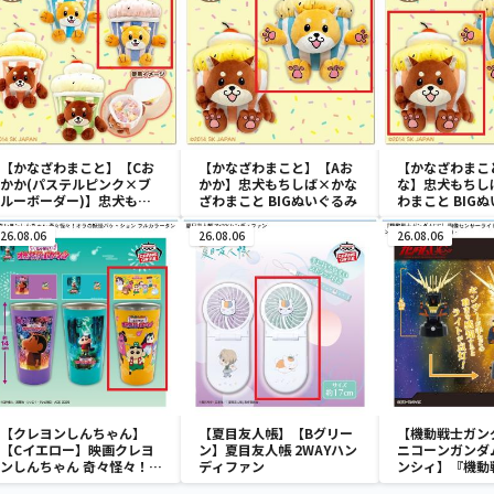
【かなざわまこと】【Cお
【かなざわまこと】【Aお
【かなざわまこ
かか(パステルピンク×ブ
かか】忠犬もちしば×かな
な】忠犬もちし
ルーボーダー)】忠犬もち
ざわまこと BIGぬいぐるみ
わまこと BIG
しば×かなざわまこと カッ
プケーキポーチ
26.08.06
26.08.06
26.08.06
【クレヨンしんちゃん】
【夏目友人帳】【Bグリー
【機動戦士ガン
【Cイエロー】映画クレヨ
ン】夏目友人帳 2WAYハン
ニコーンガンダム
ンしんちゃん 奇々怪々！オ
ディファン
ンシィ】『機動
ラの妖怪バケ～ション フル
ムUC』 胸像セ