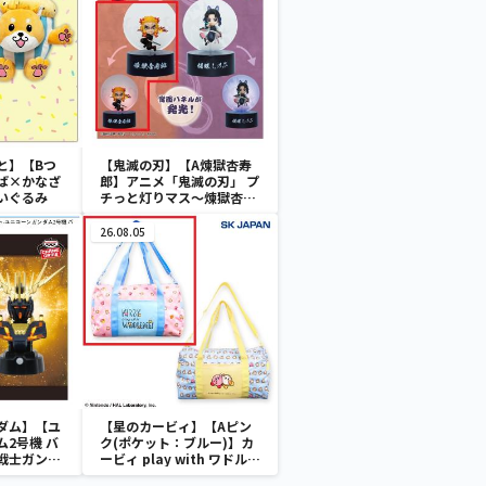
と】【Bつ
【鬼滅の刃】【A煉獄杏寿
ば×かなざ
郎】アニメ「鬼滅の刃」 プ
ぬいぐるみ
チっと灯りマス～煉獄杏寿
郎・胡蝶しのぶ～
26.08.05
ダム】【ユ
【星のカービィ】【Aピン
2号機 バ
ク(ポケット：ブルー)】カ
戦士ガンダ
ービィ play with ワドルデ
ンサーライ
ィ ボストンバッグ