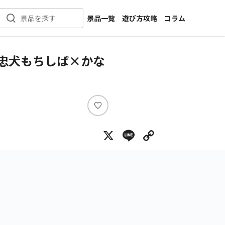
景品一覧
遊び方攻略
コラム
景品を探す
新着景品
インタビュー
カテゴリ一覧
ニュース
】忠犬もちしば×かな
作品名一覧
店舗
メーカー一覧
開発
攻略
い
プライズ
い
X
Line
Copy Lin
ね
イベント
キャラ特集