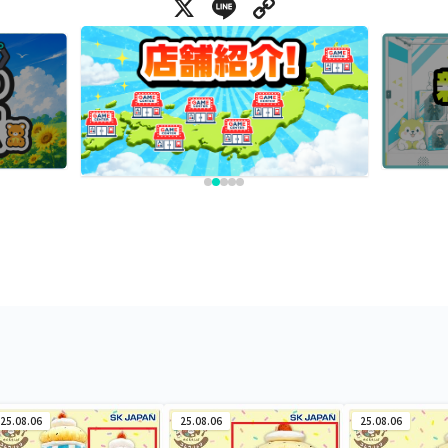
X
Line
Copy Link
25.08.06
25.08.06
25.08.06