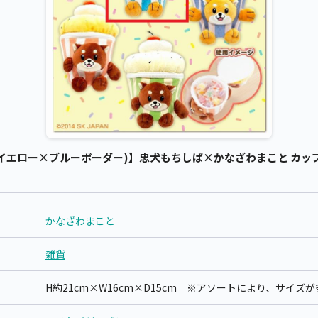
イエロー×ブルーボーダー)】忠犬もちしば×かなざわまこと カップケ
かなざわまこと
雑貨
H約21cm×W16cm×D15cm ※アソートにより、サイ