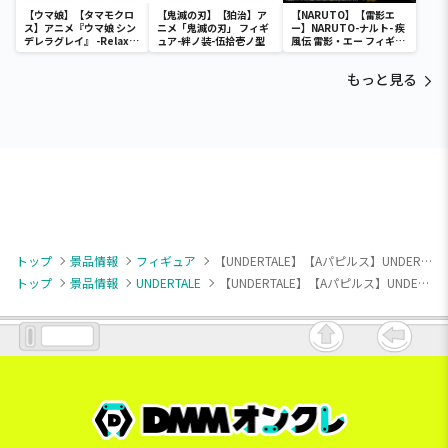
【ウマ娘】【タマモクロ
【鬼滅の刃】【狛治】ア
【NARUTO】【雷影エ
ス】アニメ『ウマ娘 シン
ニメ「鬼滅の刃」 フィギ
ー】NARUTO-ナルト- 疾
デレラグレイ』 -Relax
ュア-絆ノ装-伍拾壱ノ型
風伝 雷影・エー フィギュ
time-タマモクロス
ア～五影集結…!!～
もっと見る
トップ
景品情報
フィギュア
【UNDERTALE】【Aパピルス】UNDERTALE あみこっと～パピルス＆サンズ～
トップ
景品情報
UNDERTALE
【UNDERTALE】【Aパピルス】UNDERTALE あみこっと～パピルス＆サンズ～