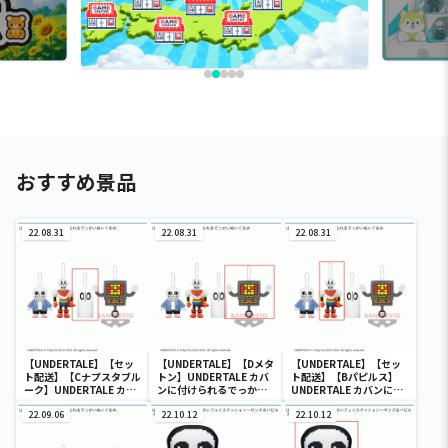
おすすめ景品
22.08.31
22.08.31
22.08.31
【UNDERTALE】【セッ
【UNDERTALE】【Dメタ
【UNDERTALE】【セッ
ト配送】【Cナプスタブル
トン】UNDERTALE カバ
ト配送】【Bパピルス】
ーク】UNDERTALE カバ
ンに付けられるでっかい
UNDERTALE カバンに付
ンに付けられるでっかい
ぬいぐるみ
けられるでっかいぬいぐ
ぬいぐるみ
22.09.06
22.10.12
るみ
22.10.12