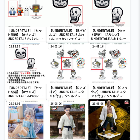
【UNDERTALE】【セッ
【UNDERTALE】【Bパピ
【UNDERTALE】【セッ
ト配送】【Aサンズ】
ルス】UNDERTALE ふわ
ト配送】【Aサンズ】
UNDERTALE カバンに付
むにでっかいフェイスク
UNDERTALE ふわむにで
けられるでっかいぬいぐ
ッション～サンズ＆パピ
っかいフェイスクッショ
るみ
22.12.19
ルス～
24.01.16
ン～サンズ＆パピルス～
24.01.16
【UNDERTALE】【セッ
【UNDERTALE】【Dアズ
【UNDERTALE】【Cフラ
ト配送】【Aサンズ】
ゴア】UNDERTALE スタ
ウィ】UNDERTALE スタ
UNDERTALE ふわむにで
ンド付きアクリルプレー
ンド付きアクリルプレー
っかいフェイスクッショ
ト～FOOD DESIGN～
ト～FOOD DESIGN～
ン～サンズ＆パピルス～
26.08.06
vol.2
26.08.06
vol.2
26.08.06