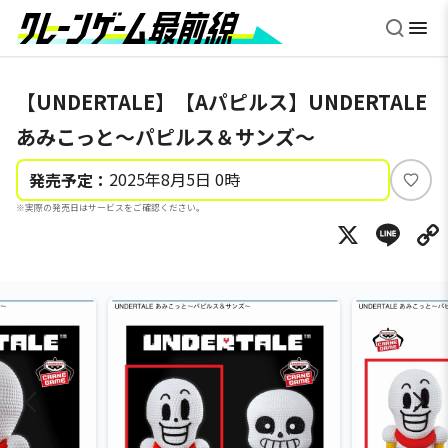
【UNDERTALE】【Aパピルス】UNDERTALE
あみこっと～パピルス＆サンズ～
2025年8月5日 0時
発売予定：
い
※実際の発売日はサービスをご確認ください。
い
X
Li
ね