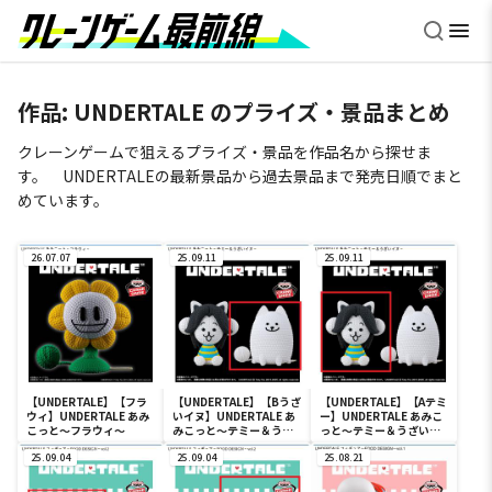
作品:
UNDERTALE
のプライズ・景品まとめ
クレーンゲームで狙えるプライズ・景品を作品名から探せま
す。 UNDERTALEの最新景品から過去景品まで発売日順でまと
めています。
26.07.07
25.09.11
25.09.11
【UNDERTALE】【フラ
【UNDERTALE】【Bうざ
【UNDERTALE】【Aテミ
ウィ】UNDERTALE あみ
いイヌ】UNDERTALE あ
ー】UNDERTALE あみこ
こっと～フラウィ～
みこっと～テミー＆うざ
っと～テミー＆うざいイ
いイヌ～
ヌ～
25.09.04
25.09.04
25.08.21