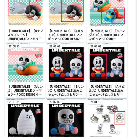
【UNDERTALE】【Bナプ
【UNDERTALE】【Aメタ
【UNDERTALE】【Bアン
スタブルーク】
トン】UNDERTALE フィ
ダイン】UNDERTALE フ
UNDERTALE フィギュア
ギュア～FOOD DESIGN
ィギュア～FOOD
～FOOD DESIGN～vol.2
～vol.2
DESIGN～vol.1
25.08.21
25.08.05
25.08.05
【UNDERTALE】【Aサン
【UNDERTALE】【Bサン
【UNDERTALE】【Aパピ
ズ】UNDERTALE フィギ
ズ】UNDERTALE あみこ
ルス】UNDERTALE あみ
ュア～FOOD DESIGN～
っと～パピルス＆サンズ
こっと～パピルス＆サン
vol.1
～
ズ～
25.03.11
25.02.05
24.01.16