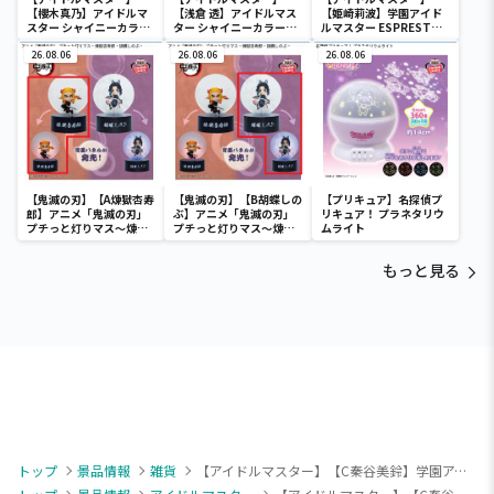
【櫻木真乃】アイドルマ
【浅倉 透】アイドルマス
【姫崎莉波】学園アイド
スター シャイニーカラー
ター シャイニーカラーズ
ルマスター ESPRESTO-
ズ -Relax time-櫻木真乃
-Relax time-浅倉 透
Sheer frills-姫崎莉波
26.08.06
26.08.06
26.08.06
【鬼滅の刃】【A煉獄杏寿
【鬼滅の刃】【B胡蝶しの
【プリキュア】名探偵プ
郎】アニメ「鬼滅の刃」
ぶ】アニメ「鬼滅の刃」
リキュア！ プラネタリウ
プチっと灯りマス～煉獄
プチっと灯りマス～煉獄
ムライト
杏寿郎・胡蝶しのぶ～
杏寿郎・胡蝶しのぶ～
もっと見る
トップ
景品情報
雑貨
【アイドルマスター】【C秦谷美鈴】学園アイドルマスター きゅるぽっぷん アクリル万年カレンダーvol.4