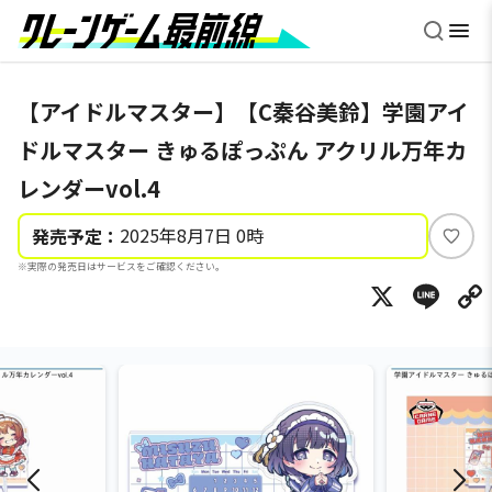
【アイドルマスター】【C秦谷美鈴】学園アイ
ドルマスター きゅるぽっぷん アクリル万年カ
レンダーvol.4
2025年8月7日 0時
発売予定：
い
※実際の発売日はサービスをご確認ください。
い
X
Li
ね