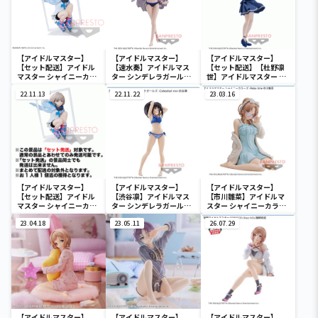
【アイドルマスター】
【アイドルマスター】
【アイドルマスター】
【セット配送】アイドル
【速水奏】アイドルマス
【セット配送】【杜野凛
マスター シャイニーカラ
ター シンデレラガールズ
世】アイドルマスター シ
ーズ ESPRESTO est-
-Celestial vivi-速水奏
ャイニーカラーズ 杜野凛
Windy and Motions-芹
22.11.13
22.11.22
世-階段式純情昇降機-
23.03.16
沢あさひ
【アイドルマスター】
【アイドルマスター】
【アイドルマスター】
【セット配送】アイドル
【渋谷凛】アイドルマス
【市川雛菜】アイドルマ
マスター シャイニーカラ
ター シンデレラガールズ
スター シャイニーカラー
ーズ ESPRESTO est-
-Celestial vivi-渋谷凛
ズ -Relax time-市川雛菜
Windy and Motions-芹
23.04.18
23.05.11
26.07.29
沢あさひ
【アイドルマスター】
【アイドルマスター】
【アイドルマスター】