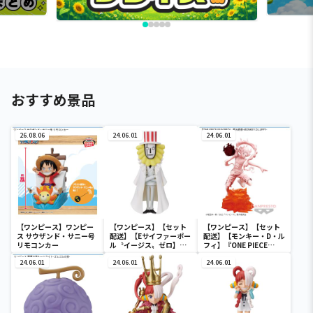
おすすめ景品
26.08.06
24.06.01
24.06.01
【ワンピース】ワンピー
【ワンピース】【セット
【ワンピース】【セット
ス サウザンド・サニー号
配送】【Eサイファーポー
配送】【モンキー・D・ル
リモコンカー
ル〝イージス〟ゼロ】ワ
フィ】『ONE PIECE
ンピース ワールドコレク
FILM RED』 戦光絶景-
24.06.01
タブルフィギュア-ワノ国
24.06.01
MONKEY.D.LUFFY-
24.06.01
鬼ヶ島編7-