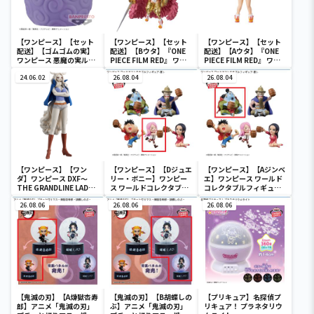
【ワンピース】【セット
【ワンピース】【セット
【ワンピース】【セット
配送】【ゴムゴムの実】
配送】【Bウタ】『ONE
配送】【Aウタ】『ONE
ワンピース 悪魔の実ルー
PIECE FILM RED』 ワー
PIECE FILM RED』 ワー
ムライト-ゴムゴムの実-
ルドコレクタブルフィギ
ルドコレクタブルフィギ
24.06.02
ュア-UTA COLLECTION-
26.08.04
ュア-UTA COLLECTION-
26.08.04
【ワンピース】【ワン
【ワンピース】【Dジュエ
【ワンピース】【Aジンベ
ダ】ワンピース DXF～
リー・ボニー】ワンピー
エ】ワンピース ワールド
THE GRANDLINE LADY
ス ワールドコレクタブル
コレクタブルフィギュア-
～ワノ国 vol.10
フィギュア-宴1-
宴1-
26.08.06
26.08.06
26.08.06
【鬼滅の刃】【A煉獄杏寿
【鬼滅の刃】【B胡蝶しの
【プリキュア】名探偵プ
郎】アニメ「鬼滅の刃」
ぶ】アニメ「鬼滅の刃」
リキュア！ プラネタリウ