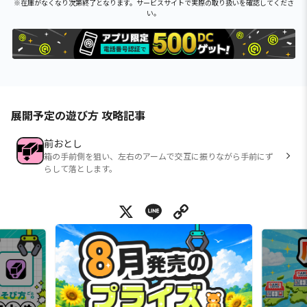
※在庫がなくなり次第終了となります。サービスサイトで実際の取り扱いを確認してくださ
い。
展開予定の遊び方 攻略記事
前おとし
箱の手前側を狙い、左右のアームで交互に振りながら手前にず
らして落とします。
X
Line
Copy Link