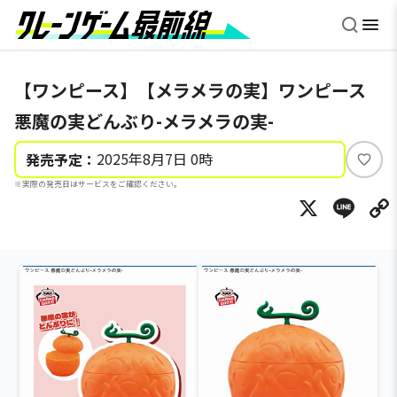
【ワンピース】【メラメラの実】ワンピース
悪魔の実どんぶり-メラメラの実-
2025年8月7日 0時
発売予定：
い
※実際の発売日はサービスをご確認ください。
い
X
Li
ね