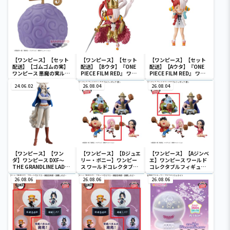
【ワンピース】【セット
【ワンピース】【セット
【ワンピース】【セット
配送】【ゴムゴムの実】
配送】【Bウタ】『ONE
配送】【Aウタ】『ONE
ワンピース 悪魔の実ルー
PIECE FILM RED』 ワー
PIECE FILM RED』 ワー
ムライト-ゴムゴムの実-
ルドコレクタブルフィギ
ルドコレクタブルフィギ
24.06.02
ュア-UTA COLLECTION-
26.08.04
ュア-UTA COLLECTION-
26.08.04
【ワンピース】【ワン
【ワンピース】【Dジュエ
【ワンピース】【Aジンベ
ダ】ワンピース DXF～
リー・ボニー】ワンピー
エ】ワンピース ワールド
THE GRANDLINE LADY
ス ワールドコレクタブル
コレクタブルフィギュア-
～ワノ国 vol.10
フィギュア-宴1-
宴1-
26.08.06
26.08.06
26.08.06