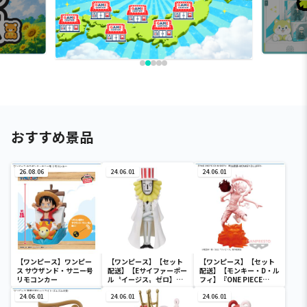
おすすめ景品
26.08.06
24.06.01
24.06.01
【ワンピース】ワンピー
【ワンピース】【セット
【ワンピース】【セット
ス サウザンド・サニー号
配送】【Eサイファーポー
配送】【モンキー・D・ル
リモコンカー
ル〝イージス〟ゼロ】ワ
フィ】『ONE PIECE
ンピース ワールドコレク
FILM RED』 戦光絶景-
24.06.01
タブルフィギュア-ワノ国
24.06.01
MONKEY.D.LUFFY-
24.06.01
鬼ヶ島編7-