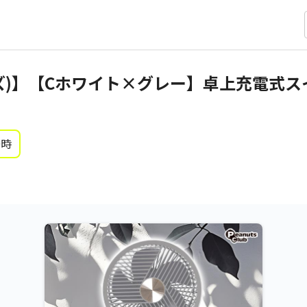
ズ)】【Cホワイト×グレー】卓上充電式ス
0時