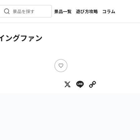
景品一覧
遊び方攻略
コラム
景品を探す
新着景品
インタビュー
カテゴリ一覧
ニュース
イングファン
作品名一覧
店舗
メーカー一覧
開発
攻略
い
プライズ
い
X
Line
Copy Lin
ね
イベント
キャラ特集