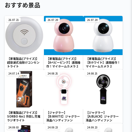
おすすめ景品
26.07.21
26.07.20
26.07.20
【家電製品(プライズ)】
【家電製品(プライズ)】
【家電製品(プライズ)】
超音波式虫除けコンセン
【Aベビーピンク】遠隔操
【Bホワイト】遠隔操作！
トライト
作！マイホームカメラ 2
マイホームカメラ 2
24.07.14
24.08.25
24.08.25
【家電製品(プライズ)】
【ジャグラー】
【ジャグラー】
SORBO 4in1 手回し充電
【B:WHITE】ジャグラー
【A:BLACK】ジャグラー
ラジオライト
液晶ハンディファン
液晶ハンディファン
24.09.03
24.09.23
24.09.23