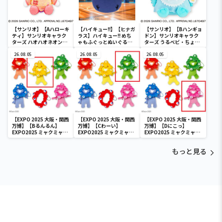
【サンリオ】【Aハローキ
【ハイキュー!!】【ヒナガ
【サンリオ】【Bハンギョ
ティ】サンリオキャラク
ラス】ハイキュー!! めち
ドン】サンリオキャラク
ターズ ハオハオネオンタ
ゃもふぐっとぬいぐるみ
ターズ うるベビ・ちょい
ウンドールBIGタイプ1
～ヒナガラス～
デカドール
26.08.05
26.08.05
26.08.05
【EXPO 2025 大阪・関西
【EXPO 2025 大阪・関西
【EXPO 2025 大阪・関西
万博】【Bるんるん】
万博】【Cわーい】
万博】【Dにこっ】
EXPO2025 ミャクミャク
EXPO2025 ミャクミャク
EXPO2025 ミャクミャク
カラフルゴム紐付きぬい
カラフルゴム紐付きぬい
カラフルゴム紐付きぬい
ぐるみ
ぐるみ
ぐるみ
もっと見る