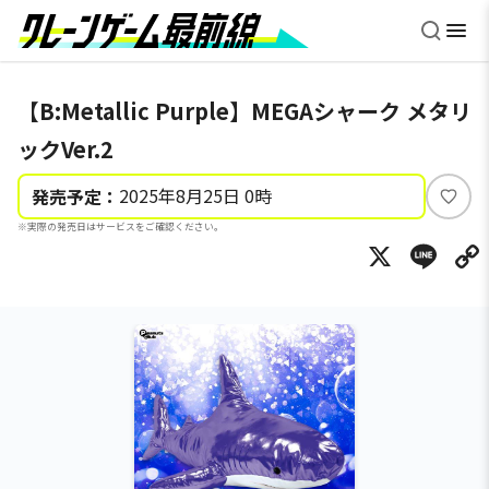
【B:Metallic Purple】MEGAシャーク メタリ
ックVer.2
2025年8月25日 0時
発売予定：
い
※実際の発売日はサービスをご確認ください。
い
X
Li
ね