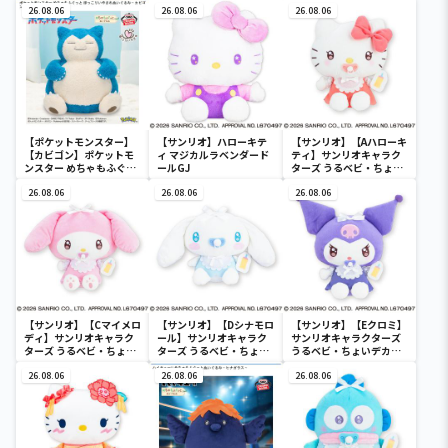
26.08.06
26.08.06
26.08.06
【ポケットモンスター】
【サンリオ】ハローキテ
【サンリオ】【Aハローキ
【カビゴン】ポケットモ
ィ マジカルラベンダード
ティ】サンリオキャラク
ンスター めちゃもふぐっ
ールGJ
ターズ うるベビ・ちょい
と ほっこりいやされぬい
デカドール
ぐるみ～カビゴン～
26.08.06
26.08.06
26.08.06
【サンリオ】【Cマイメロ
【サンリオ】【Dシナモロ
【サンリオ】【Eクロミ】
ディ】サンリオキャラク
ール】サンリオキャラク
サンリオキャラクターズ
ターズ うるベビ・ちょい
ターズ うるベビ・ちょい
うるベビ・ちょいデカド
デカドール
デカドール
ール
26.08.06
26.08.06
26.08.06