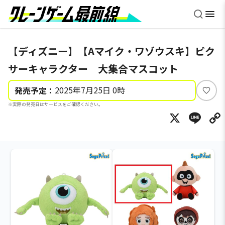
【ディズニー】【Aマイク・ワゾウスキ】ピク
サーキャラクター 大集合マスコット
2025年7月25日 0時
発売予定：
い
※実際の発売日はサービスをご確認ください。
い
X
Li
ね