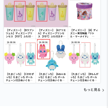
【ディズニー】【Bラプン
【ディズニー】【Aアリエ
【ディズニー】【A】ディ
ツェル】ディズニープリ
ル】ディズニープリンセ
ズニー実写映画『リト
ンセス 【FDT】ふた付き
ス 【FDT】ふた付きタン
ル・マーメイド』
タンブラー
ブラー
[PtZ]折り畳みボックス
26.08.06
26.08.06
チェアー
26.08.06
【たまごっち】【Cかわず
【たまごっち】【Aみゃお
【たまごっち】【Bもんが
っち】たまごっち ボール
っち】たまごっち ボール
っち】たまごっち ボール
チェーン付きぬいぐるみ
チェーン付きぬいぐるみ
チェーン付きぬいぐるみ
～Tamagotchi
～Tamagotchi
～Tamagotchi
Paradise～vol.3
Paradise～vol.2-R
Paradise～vol.3
もっと見る