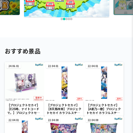
おすすめ景品
24.06.01
22.04.01
22.04.01
【プロジェクトセカイ】
【プロジェクトセカイ】
【プロジェクトセカイ】
【E25時、ナイトコード
【B天馬咲希】プロジェク
【A星乃一歌】プロジェク
で。】プロジェクトセカ
トセカイ カラフルステー
トセカイ カラフルステー
イ カラフルステージ！
ジ！ feat. 初音ミク マフ
ジ！ feat. 初音ミク マフ
feat. 初音ミク ビジュ
22.04.01
ラータオル“Leo/need”
22.04.08
ラータオル“Leo/need”
22.04.08
アルボード