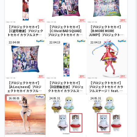
【プロジェクトセカイ】
【プロジェクトセカイ】
【プロジェクトセカイ】
【C望月穂波】プロジェク
【C:Vivid BAD SQUAD】
【B:MORE MORE
トセカイ カラフルステー
プロジェクトセカイ カラ
JUMP!】プロジェクトセ
ジ！ feat. 初音ミク マフ
フルステージ！ feat. 初
カイ カラフルステージ！
ラータオル“Leo/need”
22.04.08
音ミク [PM]クッション
22.04.13
feat. 初音ミク [PM]クッ
22.04.13
Vol.1
ションVol.1
【プロジェクトセカイ】
【プロジェクトセカイ】
【プロジェクトセカイ】
【A:Leo/need】プロジ
【D日野森志歩】プロジェ
プロジェクトセカイ カラ
ェクトセカイ カラフルス
クトセカイ カラフルステ
フルステージ！ feat. 初
テージ！ feat. 初音ミク
ージ！ feat. 初音ミク マ
音ミク SPMフィギュ
[PM]クッションVol.1
26.08.05
フラータオ
24.05.31
ア“ワンダーランドのセカ
24.05.31
ル“Leo/need”
イの初音ミク”