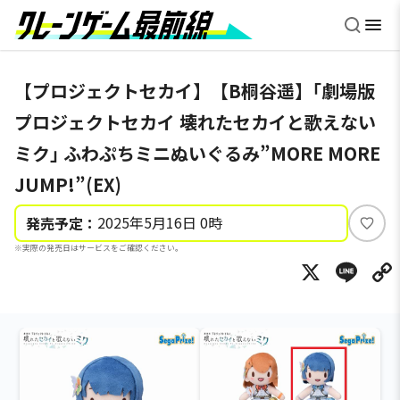
【プロジェクトセカイ】【B桐谷遥】｢劇場版
プロジェクトセカイ 壊れたセカイと歌えない
ミク｣ ふわぷちミニぬいぐるみ”MORE MORE
JUMP!”(EX)
2025年5月16日 0時
発売予定：
い
※実際の発売日はサービスをご確認ください。
い
X
Li
ね