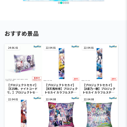
おすすめ景品
24.06.01
22.04.01
22.04.01
【プロジェクトセカイ】
【プロジェクトセカイ】
【プロジェクトセカイ】
【E25時、ナイトコード
【B天馬咲希】プロジェク
【A星乃一歌】プロジェク
で。】プロジェクトセカ
トセカイ カラフルステー
トセカイ カラフルステー
イ カラフルステージ！
ジ！ feat. 初音ミク マフ
ジ！ feat. 初音ミク マフ
feat. 初音ミク ビジュ
22.04.01
ラータオル“Leo/need”
22.04.08
ラータオル“Leo/need”
22.04.08
アルボード