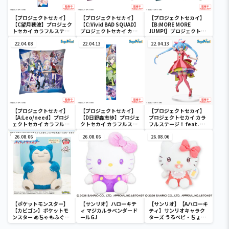
【プロジェクトセカイ】
【プロジェクトセカイ】
【プロジェクトセカイ】
【C望月穂波】プロジェク
【C:Vivid BAD SQUAD】
【B:MORE MORE
トセカイ カラフルステー
プロジェクトセカイ カラ
JUMP!】プロジェクトセ
ジ！ feat. 初音ミク マフ
フルステージ！ feat. 初
カイ カラフルステージ！
ラータオル“Leo/need”
22.04.08
音ミク [PM]クッション
22.04.13
feat. 初音ミク [PM]クッ
22.04.13
Vol.1
ションVol.1
【プロジェクトセカイ】
【プロジェクトセカイ】
【プロジェクトセカイ】
【A:Leo/need】プロジ
【D日野森志歩】プロジェ
プロジェクトセカイ カラ
ェクトセカイ カラフルス
クトセカイ カラフルステ
フルステージ！ feat. 初
テージ！ feat. 初音ミク
ージ！ feat. 初音ミク マ
音ミク SPMフィギュ
[PM]クッションVol.1
26.08.06
フラータオ
26.08.06
ア“ワンダーランドのセカ
26.08.06
ル“Leo/need”
イの初音ミク”
【ポケットモンスター】
【サンリオ】ハローキテ
【サンリオ】【Aハローキ
【カビゴン】ポケットモ
ィ マジカルラベンダード
ティ】サンリオキャラク
ンスター めちゃもふぐっ
ールGJ
ターズ うるベビ・ちょい
と ほっこりいやされぬい
デカドール