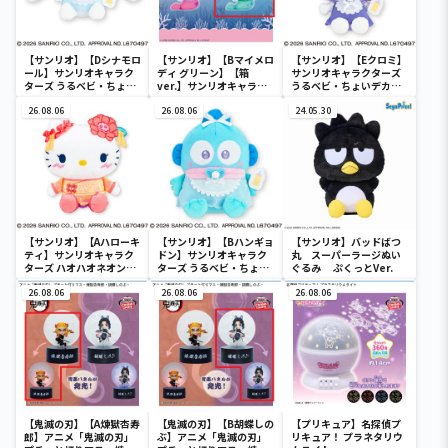
【サンリオ】【Dシナモロ
【サンリオ】【Bマイメロ
【サンリオ】【Eクロミ】
ール】サンリオキャラク
ディ グリーン】【箱
サンリオキャラクターズ
ターズ うるベビ・ちょい
ver.】サンリオキャラク
うるベビ・ちょいデカド
デカドール
ターズ おおきな
ール
26.08.06
SOFVIMATES～マイメロ
26.08.06
24.05.30
ディ マーメイドver. ～
【サンリオ】【Aハローキ
【サンリオ】【Bハンギョ
【サンリオ】バッドばつ
ティ】サンリオキャラク
ドン】サンリオキャラク
丸 スーパーラージぬい
ターズ ハオハオネオンタ
ターズ うるベビ・ちょい
ぐるみ ぷくっとVer.
ウンドールBIGタイプ1
デカドール
26.08.06
26.08.06
26.08.06
【鬼滅の刃】【A煉獄杏寿
【鬼滅の刃】【B胡蝶しの
【プリキュア】名探偵プ
郎】アニメ「鬼滅の刃」
ぶ】アニメ「鬼滅の刃」
リキュア！ プラネタリウ