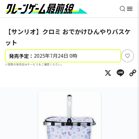
【サンリオ】クロミ おでかけひんやりバスケ
ット
2025年7月24日 0時
発売予定：
い
※実際の発売日はサービスをご確認ください。
い
X
Li
ね