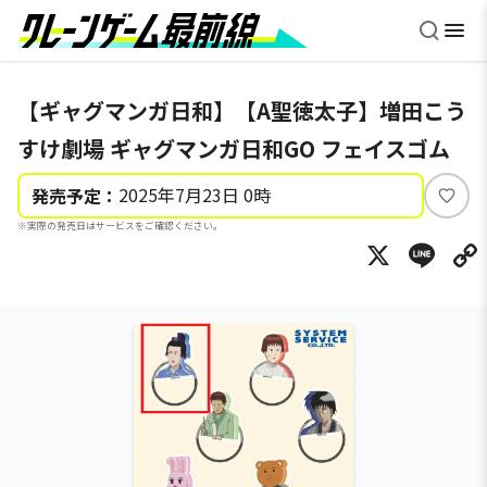
【ギャグマンガ日和】【A聖徳太子】増田こう
すけ劇場 ギャグマンガ日和GO フェイスゴム
2025年7月23日 0時
発売予定：
い
※実際の発売日はサービスをご確認ください。
い
X
Li
ね