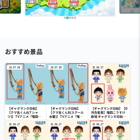
おすすめ景品
26.07.28
26.07.28
25.06.27
【ギャグマンガ日和】
【ギャグマンガ日和】
【ギャグマンガ日和】【D
【クマ吉くんA(Tシャ
【クマ吉くんB(スクール
河合曽良】増田こうすけ
ツ)】TVアニメ『増田こ
水着)】TVアニメ『増田
劇場 ギャグマンガ日和
うすけ劇場 ギャグマンガ
こうすけ劇場 ギャグマン
GO ぬいぐるみ
日和GO』 クマ吉くん逮
25.06.27
ガ日和GO』 クマ吉くん
25.06.27
25.06.27
捕されポシェット
逮捕されポシェット