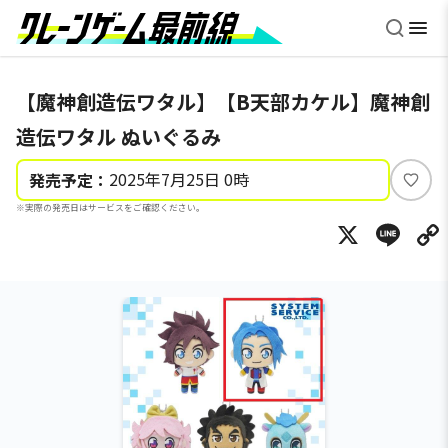
【魔神創造伝ワタル】【B天部カケル】魔神創
造伝ワタル ぬいぐるみ
2025年7月25日 0時
発売予定：
い
※実際の発売日はサービスをご確認ください。
い
X
Li
ね