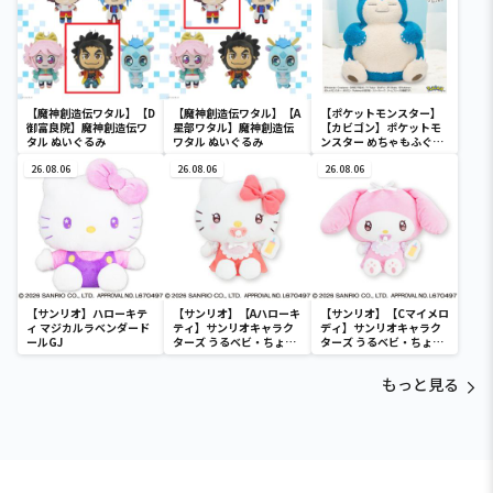
【魔神創造伝ワタル】【D
【魔神創造伝ワタル】【A
【ポケットモンスター】
御富良院】魔神創造伝ワ
星部ワタル】魔神創造伝
【カビゴン】ポケットモ
タル ぬいぐるみ
ワタル ぬいぐるみ
ンスター めちゃもふぐっ
と ほっこりいやされぬい
26.08.06
26.08.06
ぐるみ～カビゴン～
26.08.06
【サンリオ】ハローキテ
【サンリオ】【Aハローキ
【サンリオ】【Cマイメロ
ィ マジカルラベンダード
ティ】サンリオキャラク
ディ】サンリオキャラク
ールGJ
ターズ うるベビ・ちょい
ターズ うるベビ・ちょい
デカドール
デカドール
もっと見る