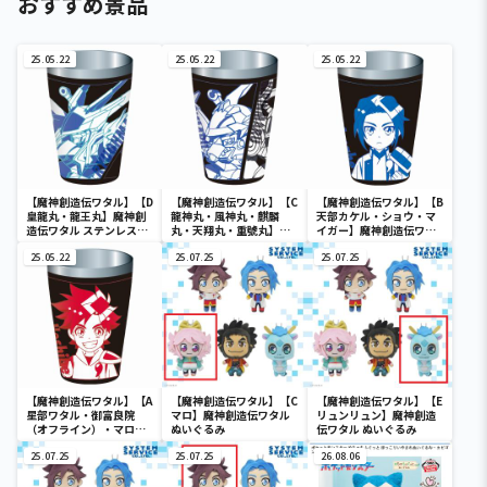
おすすめ景品
25.05.22
25.05.22
25.05.22
【魔神創造伝ワタル】【D
【魔神創造伝ワタル】【C
【魔神創造伝ワタル】【B
皇龍丸・龍王丸】魔神創
龍神丸・風神丸・麒麟
天部カケル・ショウ・マ
造伝ワタル ステンレスマ
丸・天翔丸・重號丸】魔
イガー】魔神創造伝ワタ
ルチタンブラー
神創造伝ワタル ステンレ
ル ステンレスマルチタン
25.05.22
スマルチタンブラー
25.07.25
ブラー
25.07.25
【魔神創造伝ワタル】【A
【魔神創造伝ワタル】【C
【魔神創造伝ワタル】【E
星部ワタル・御富良院
マロ】魔神創造伝ワタル
リュンリュン】魔神創造
（オフライン）・マロ・
ぬいぐるみ
伝ワタル ぬいぐるみ
ウズメ・リュンリュン】
魔神創造伝ワタル ステン
25.07.25
25.07.25
26.08.06
レスマルチタンブラー