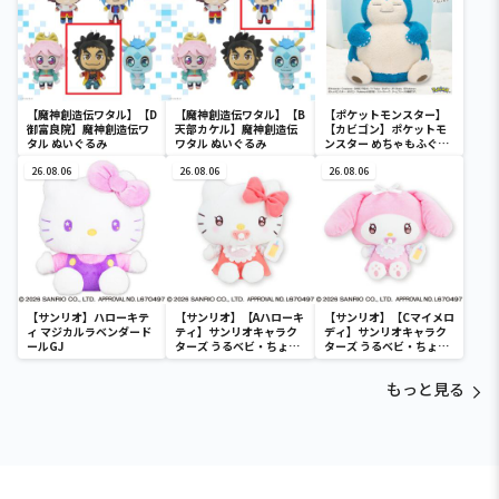
【魔神創造伝ワタル】【D
【魔神創造伝ワタル】【B
【ポケットモンスター】
御富良院】魔神創造伝ワ
天部カケル】魔神創造伝
【カビゴン】ポケットモ
タル ぬいぐるみ
ワタル ぬいぐるみ
ンスター めちゃもふぐっ
と ほっこりいやされぬい
26.08.06
26.08.06
ぐるみ～カビゴン～
26.08.06
【サンリオ】ハローキテ
【サンリオ】【Aハローキ
【サンリオ】【Cマイメロ
ィ マジカルラベンダード
ティ】サンリオキャラク
ディ】サンリオキャラク
ールGJ
ターズ うるベビ・ちょい
ターズ うるベビ・ちょい
デカドール
デカドール
もっと見る