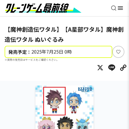
【魔神創造伝ワタル】【A星部ワタル】魔神創
造伝ワタル ぬいぐるみ
2025年7月25日 0時
発売予定：
い
※実際の発売日はサービスをご確認ください。
い
X
Li
ね