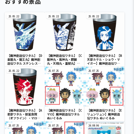
おすすめ景品
25.05.22
25.05.22
25.05.22
【魔神創造伝ワタル】【D
【魔神創造伝ワタル】【C
【魔神創造伝ワタル】【B
皇龍丸・龍王丸】魔神創
龍神丸・風神丸・麒麟
天部カケル・ショウ・マ
造伝ワタル ステンレスマ
丸・天翔丸・重號丸】魔
イガー】魔神創造伝ワタ
ルチタンブラー
神創造伝ワタル ステンレ
ル ステンレスマルチタン
25.05.22
スマルチタンブラー
25.07.25
ブラー
25.07.25
【魔神創造伝ワタル】【A
【魔神創造伝ワタル】【C
【魔神創造伝ワタル】【E
星部ワタル・御富良院
マロ】魔神創造伝ワタル
リュンリュン】魔神創造
（オフライン）・マロ・
ぬいぐるみ
伝ワタル ぬいぐるみ
ウズメ・リュンリュン】
魔神創造伝ワタル ステン
25.07.25
25.07.25
26.08.06
レスマルチタンブラー