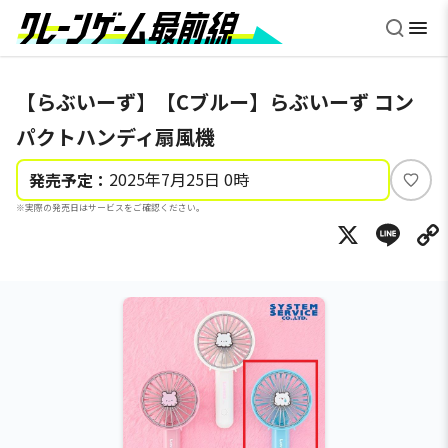
【らぶいーず】【Cブルー】らぶいーず コン
パクトハンディ扇風機
2025年7月25日 0時
発売予定：
い
※実際の発売日はサービスをご確認ください。
い
X
Li
ね