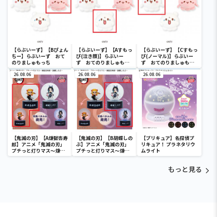
【らぶいーず】【Bぴょん
【らぶいーず】【Aすもっ
【らぶいーず】【Cすもっ
ちー】らぶいーず おて
ぴ(泣き顔)】らぶいー
ぴ(ノーマル)】らぶいー
のりましゅもっち
ず おてのりましゅもっ
ず おてのりましゅもっ
ち
ち
26.08.06
26.08.06
26.08.06
【鬼滅の刃】【A煉獄杏寿
【鬼滅の刃】【B胡蝶しの
【プリキュア】名探偵プ
郎】アニメ「鬼滅の刃」
ぶ】アニメ「鬼滅の刃」
リキュア！ プラネタリウ
プチっと灯りマス～煉獄
プチっと灯りマス～煉獄
ムライト
杏寿郎・胡蝶しのぶ～
杏寿郎・胡蝶しのぶ～
もっと見る