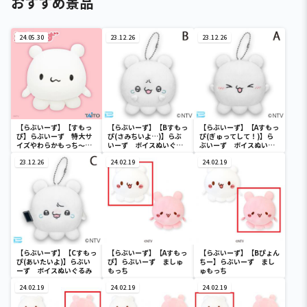
おすすめ景品
24.05.30
23.12.26
23.12.26
【らぶいーず】【すもっ
【らぶいーず】【Bすもっ
【らぶいーず】【Aすもっ
ぴ】らぶいーず 特大サ
ぴ(さみちいよ…)】らぶ
ぴ(ぎゅってして！)】ら
イズやわらかもっち～り
いーず ボイスぬいぐる
ぶいーず ボイスぬいぐ
ぬいぐるみ すもっぴ
み
るみ
23.12.26
24.02.19
24.02.19
【らぶいーず】【Cすもっ
【らぶいーず】【Aすもっ
【らぶいーず】【Bぴょん
ぴ(あいたいよ)】らぶい
ぴ】らぶいーず ましゅ
ちー】らぶいーず まし
ーず ボイスぬいぐるみ
もっち
ゅもっち
24.02.19
24.02.19
24.02.19