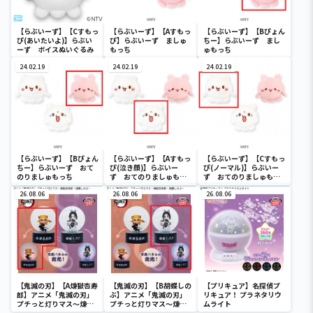
【らぶいーず】【Cすもっ
【らぶいーず】【Aすもっ
【らぶいーず】【Bぴょん
ぴ(あいたいよ)】らぶい
ぴ】らぶいーず ましゅ
ちー】らぶいーず まし
ーず ボイスぬいぐるみ
もっち
ゅもっち
24.02.19
24.02.19
24.02.19
【らぶいーず】【Bぴょん
【らぶいーず】【Aすもっ
【らぶいーず】【Cすもっ
ちー】らぶいーず おて
ぴ(泣き顔)】らぶいー
ぴ(ノーマル)】らぶいー
のりましゅもっち
ず おてのりましゅもっ
ず おてのりましゅもっ
ち
ち
26.08.06
26.08.06
26.08.06
【鬼滅の刃】【A煉獄杏寿
【鬼滅の刃】【B胡蝶しの
【プリキュア】名探偵プ
郎】アニメ「鬼滅の刃」
ぶ】アニメ「鬼滅の刃」
リキュア！ プラネタリウ
プチっと灯りマス～煉獄
プチっと灯りマス～煉獄
ムライト
杏寿郎・胡蝶しのぶ～
杏寿郎・胡蝶しのぶ～