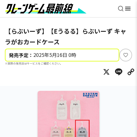
【らぶいーず】【Eうるる】らぶいーず キャ
ラがおカードケース
2025年5月16日 0時
発売予定：
い
※実際の発売日はサービスをご確認ください。
い
X
Li
ね