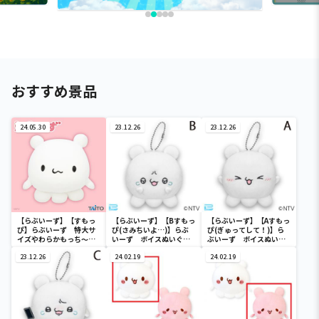
おすすめ景品
24.05.30
23.12.26
23.12.26
【らぶいーず】【すもっ
【らぶいーず】【Bすもっ
【らぶいーず】【Aすもっ
ぴ】らぶいーず 特大サ
ぴ(さみちいよ…)】らぶ
ぴ(ぎゅってして！)】ら
イズやわらかもっち～り
いーず ボイスぬいぐる
ぶいーず ボイスぬいぐ
ぬいぐるみ すもっぴ
み
るみ
23.12.26
24.02.19
24.02.19