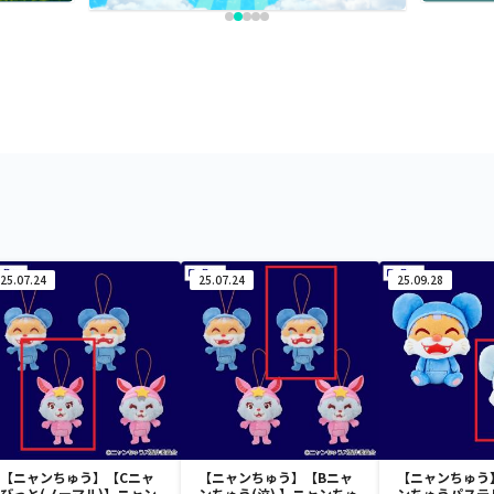
25.07.24
25.07.24
25.09.28
【ニャンちゅう】【Cニャ
【ニャンちゅう】【Bニャ
【ニャンちゅう
びっと(ノーマル)】ニャン
ンちゅう(泣) 】ニャンちゅ
ンちゅうパステ