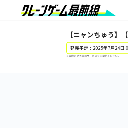
【ニャンちゅう】【
2025年7月24日 
発売予定：
※実際の発売日はサービスをご確認ください。