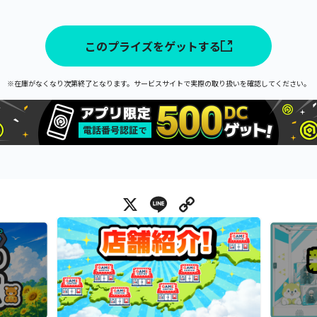
このプライズをゲットする
※在庫がなくなり次第終了となります。サービスサイトで実際の取り扱いを確認してください。
X
Line
Copy Link