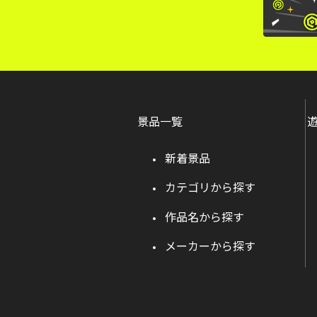
景品一覧
新着景品
カテゴリから探す
作品名から探す
メーカーから探す