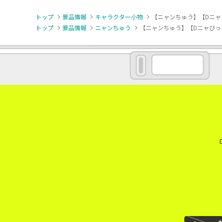
トップ
景品情報
キャラクター小物
【ニャンちゅう】【Dニャび
トップ
景品情報
ニャンちゅう
【ニャンちゅう】【Dニャびっと