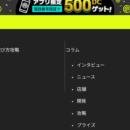
遊び方攻略
コラム
インタビュー
ニュース
店舗
開発
攻略
プライズ