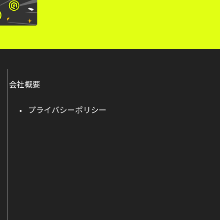
会社概要
プライバシーポリシー