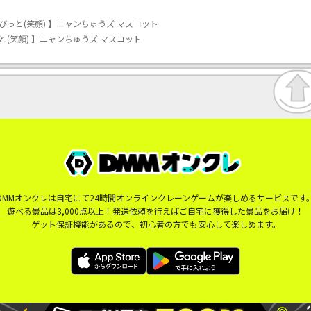
っと(笑顔) 】ニャンちゅうズ マスコット
(笑顔) 】ニャンちゅうズ マスコット
DMMオンクレは自宅にて24時間オンラインクレーンゲームが楽しめるサービスです
遊べる景品は3,000点以上！発送依頼を行えばご自宅に獲得した景品をお届け！
ゲット保証機能があるので、初心者の方でも安心して楽しめます。