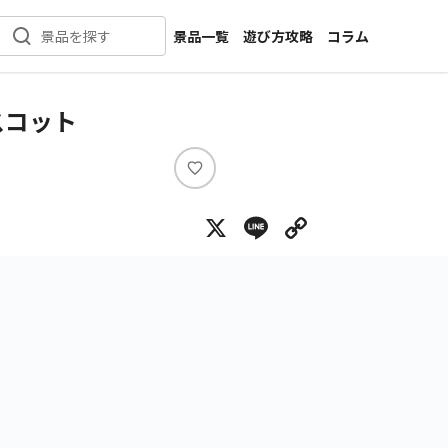
景品一覧
遊び方攻略
コラム
景品を探す
新着景品
インタビュー
カテゴリ一覧
ニュース
スコット
作品名一覧
店舗
メーカー一覧
開発
い
い
攻略
X
Line
Copy Lin
ね
プライズ
イベント
キャラ特集