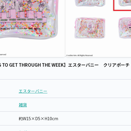
 TO GET THROUGH THE WEEK】エスターバニー クリアポーチ（
エスターバニー
雑貨
約W15×D5×H10cm