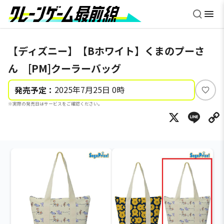
【ディズニー】【Bホワイト】くまのプーさ
ん [PM]クーラーバッグ
2025年7月25日 0時
発売予定：
い
※実際の発売日はサービスをご確認ください。
い
X
Li
ね