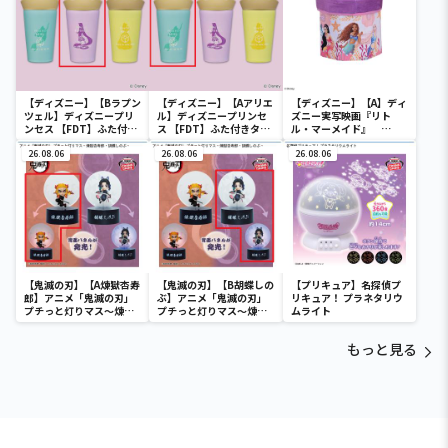
【ディズニー】【Bラプン
【ディズニー】【Aアリエ
【ディズニー】【A】ディ
ツェル】ディズニープリ
ル】ディズニープリンセ
ズニー実写映画『リト
ンセス 【FDT】ふた付き
ス 【FDT】ふた付きタン
ル・マーメイド』
タンブラー
ブラー
[PtZ]折り畳みボックス
26.08.06
26.08.06
チェアー
26.08.06
【鬼滅の刃】【A煉獄杏寿
【鬼滅の刃】【B胡蝶しの
【プリキュア】名探偵プ
郎】アニメ「鬼滅の刃」
ぶ】アニメ「鬼滅の刃」
リキュア！ プラネタリウ
プチっと灯りマス～煉獄
プチっと灯りマス～煉獄
ムライト
杏寿郎・胡蝶しのぶ～
杏寿郎・胡蝶しのぶ～
もっと見る