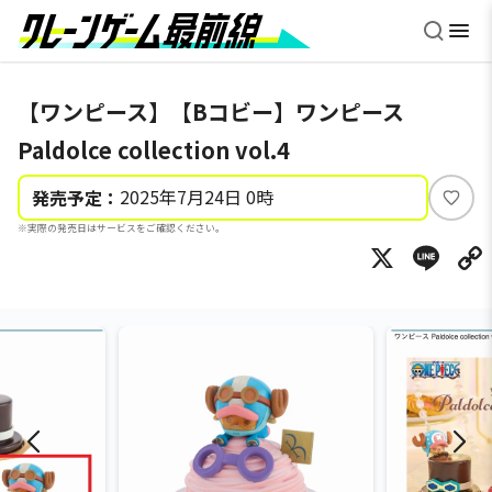
【ワンピース】【Bコビー】ワンピース
Paldolce collection vol.4
2025年7月24日 0時
発売予定：
い
※実際の発売日はサービスをご確認ください。
い
X
Li
ね