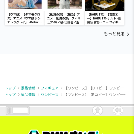
【ウマ娘】【タマモクロ
【鬼滅の刃】【狛治】ア
【NARUTO】【雷影エ
ス】アニメ『ウマ娘 シン
ニメ「鬼滅の刃」 フィギ
ー】NARUTO-ナルト- 疾
デレラグレイ』 -Relax
ュア-絆ノ装-伍拾壱ノ型
風伝 雷影・エー フィギュ
time-タマモクロス
ア～五影集結…!!～
もっと見る
トップ
景品情報
フィギュア
【ワンピース】【Bコビー】ワンピース Paldolce collection vol.4
トップ
景品情報
ワンピース
【ワンピース】【Bコビー】ワンピース Paldolce collection vol.4