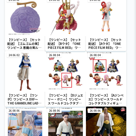
タブルフィギュア-ワノ国
MONKEY.D.LUFFY-
鬼ヶ島編7-
【ワンピース】【セット
【ワンピース】【セット
【ワンピース】【セット
配送】【ゴムゴムの実】
配送】【Bウタ】『ONE
配送】【Aウタ】『ONE
ワンピース 悪魔の実ルー
PIECE FILM RED』 ワー
PIECE FILM RED』 ワー
ムライト-ゴムゴムの実-
ルドコレクタブルフィギ
ルドコレクタブルフィギ
24.06.02
ュア-UTA COLLECTION-
26.08.04
ュア-UTA COLLECTION-
26.08.04
【ワンピース】【ワン
【ワンピース】【Dジュエ
【ワンピース】【Aジンベ
ダ】ワンピース DXF～
リー・ボニー】ワンピー
エ】ワンピース ワールド
THE GRANDLINE LADY
ス ワールドコレクタブル
コレクタブルフィギュア-
～ワノ国 vol.10
フィギュア-宴1-
宴1-
26.08.06
26.08.06
26.08.06