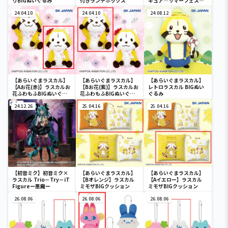
りBIGぬいぐるみ
付きランチボックス
ギュア―サマーフェス―
24.04.10
24.04.10
24.08.12
【あらいぐまラスカル】
【あらいぐまラスカル】
【あらいぐまラスカル】
【Aお花(赤)】ラスカルお
【Bお花(紫)】ラスカルお
レトロラスカル BIGぬい
花ふわもふBIGぬいぐる
花ふわもふBIGぬいぐる
ぐるみ
み
み
24.12.26
25.04.16
25.04.16
【初音ミク】初音ミク×
【あらいぐまラスカル】
【あらいぐまラスカル】
ラスカル Trio－Try－iT
【Bオレンジ】ラスカル
【Aイエロー】ラスカル
Figureー悪魔ー
ミモザBIGクッション
ミモザBIGクッション
26.08.06
26.08.06
26.08.06