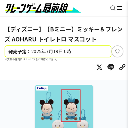
【ディズニー】【Bミニー】ミッキー＆フレン
ズ AOHARU トイレトロ マスコット
2025年7月19日 0時
発売予定：
い
※実際の発売日はサービスをご確認ください。
い
X
Li
ね