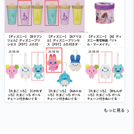
【ディズニー】【Bラプン
【ディズニー】【Aアリエ
【ディズニー】【A】ディ
ツェル】ディズニープリ
ル】ディズニープリンセ
ズニー実写映画『リト
ンセス 【FDT】ふた付き
ス 【FDT】ふた付きタン
ル・マーメイド』
タンブラー
ブラー
[PtZ]折り畳みボックス
26.08.06
26.08.06
チェアー
26.08.06
【たまごっち】【Cかわず
【たまごっち】【Aみゃお
【たまごっち】【Bもんが
っち】たまごっち ボール
っち】たまごっち ボール
っち】たまごっち ボール
チェーン付きぬいぐるみ
チェーン付きぬいぐるみ
チェーン付きぬいぐるみ
～Tamagotchi
～Tamagotchi
～Tamagotchi
Paradise～vol.3
Paradise～vol.2-R
Paradise～vol.3
もっと見る