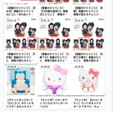
【薬屋のひとりごと】【B
【薬屋のひとりごと】
【薬屋のひとりごと】【B
壬氏】薬屋のひとりごと
【E3日間の里帰り】薬屋
簪】薬屋のひとりごと
みにコレ！BIGぬいぐる
のひとりごと 表情が変
表情が変わるチェンジン
み
わるチェンジングアクリ
グアクリルスタンド
24.01.26
ルスタンド
24.01.26
24.01.26
【薬屋のひとりごと】【F
【薬屋のひとりごと】【C
【薬屋のひとりごと】【D
対価】薬屋のひとりご
毒です】薬屋のひとりご
残りの羹を】薬屋のひと
と 表情が変わるチェン
と 表情が変わるチェン
りごと 表情が変わるチ
ジングアクリルスタンド
ジングアクリルスタンド
ェンジングアクリルスタ
26.08.06
26.08.06
ンド
26.08.06
【ポケットモンスター】
【サンリオ】ハローキテ
【サンリオ】【Aハローキ
【カビゴン】ポケットモ
ィ マジカルラベンダード
ティ】サンリオキャラク
ンスター めちゃもふぐっ
ールGJ
ターズ うるベビ・ちょい
と ほっこりいやされぬい
デカドール
ぐるみ～カビゴン～