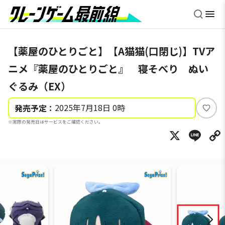
【薬屋のひとりごと】【A猫猫(口閉じ)】TVア
ニメ『薬屋のひとりごと』 寝そべり ぬい
ぐるみ（EX）
2025年7月18日 0時
発売予定：
い
※実際の発売日はサービスをご確認ください。
い
X
Li
ね