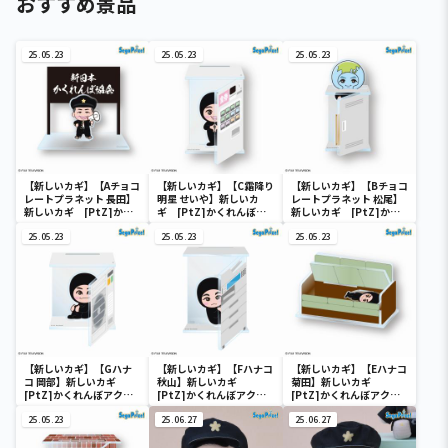
おすすめ景品
25.05.23
25.05.23
25.05.23
【新しいカギ】【Aチョコ
【新しいカギ】【C霜降り
【新しいカギ】【Bチョコ
レートプラネット 長田】
明星 せいや】新しいカ
レートプラネット 松尾】
新しいカギ [PtZ]かく
ギ [PtZ]かくれんぼア
新しいカギ [PtZ]かく
れんぼアクリルジオラマ
クリルジオラマ～学校か
れんぼアクリルジオラマ
～学校かくれんぼ～
25.05.23
くれんぼ～
25.05.23
～学校かくれんぼ～
25.05.23
【新しいカギ】【Gハナ
【新しいカギ】【Fハナコ
【新しいカギ】【Eハナコ
コ 岡部】新しいカギ
秋山】新しいカギ
菊田】新しいカギ
[PtZ]かくれんぼアクリ
[PtZ]かくれんぼアクリ
[PtZ]かくれんぼアクリ
ルジオラマ～学校かくれ
ルジオラマ～学校かくれ
ルジオラマ～学校かくれ
んぼ～
25.05.23
んぼ～
25.06.27
んぼ～
25.06.27