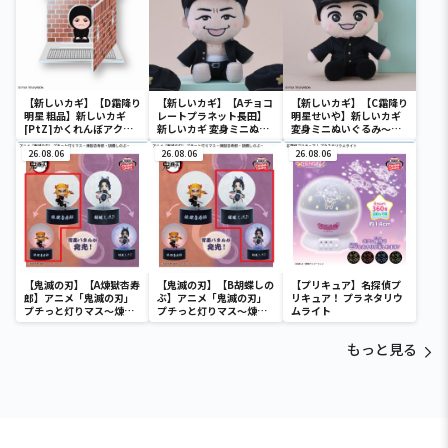
【新しいカギ】【D霜降り
【新しいカギ】【Aチョコ
【新しいカギ】【C霜降り
明星 粗品】新しいカギ
レートプラネット長田】
明星せいや】新しいカギ
[PtZ]かくれんぼアクリ
新しいカギ 変身ミニぬい
変身ミニぬいぐるみ～学
ルジオラマ～学校かくれ
ぐるみ～学校かくれんぼ
校かくれんぼ～(EX)
んぼ～
26.08.06
～(EX)
26.08.06
26.08.06
【鬼滅の刃】【A煉獄杏寿
【鬼滅の刃】【B胡蝶しの
【プリキュア】名探偵プ
郎】アニメ「鬼滅の刃」
ぶ】アニメ「鬼滅の刃」
リキュア！ プラネタリウ
プチっと灯りマス～煉獄
プチっと灯りマス～煉獄
ムライト
杏寿郎・胡蝶しのぶ～
杏寿郎・胡蝶しのぶ～
もっと見る