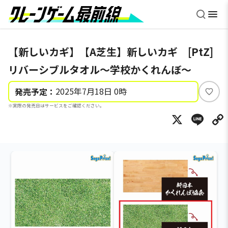
【新しいカギ】【A芝生】新しいカギ [PtZ]
リバーシブルタオル～学校かくれんぼ～
2025年7月18日 0時
発売予定：
い
※実際の発売日はサービスをご確認ください。
い
X
Li
ね