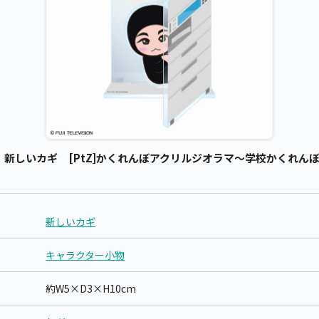
新しいカギ [PtZ]かくれんぼアクリルジオラマ～学校かくれんぼ～
新しいカギ
キャラクター小物
約W5×D3×H10cm