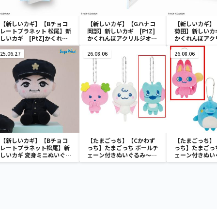
【新しいカギ】【Bチョコ
【新しいカギ】【Gハナコ
【新しいカギ】
レートプラネット 松尾】新
岡部】新しいカギ [PtZ]
菊田】新しいカギ
しいカギ [PtZ]かくれん
かくれんぼアクリルジオラ
かくれんぼアク
ぼアクリルジオラマ～学校
マ～学校かくれんぼ～
マ～学校かくれ
かくれんぼ～
25.06.27
26.08.06
26.08.06
【新しいカギ】【Bチョコ
【たまごっち】【Cかわず
【たまごっち】
レートプラネット松尾】新
っち】たまごっち ボールチ
っち】たまごっ
しいカギ 変身ミニぬいぐる
ェーン付きぬいぐるみ～
ェーン付きぬい
み～学校かくれんぼ～(EX)
Tamagotchi Paradise～
Tamagotchi P
vol.3
vol.2-R