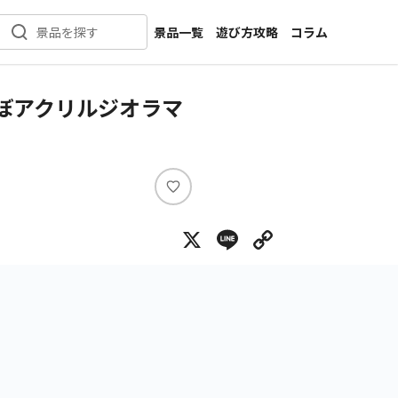
景品一覧
遊び方攻略
コラム
景品を探す
新着景品
インタビュー
カテゴリ一覧
ニュース
んぼアクリルジオラマ
作品名一覧
店舗
メーカー一覧
開発
攻略
い
プライズ
い
X
Line
Copy Lin
ね
イベント
キャラ特集