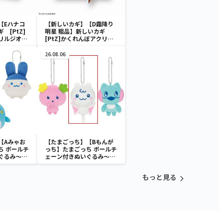
【Eハナコ
【新しいカギ】【D霜降り
 [PtZ]
明星 粗品】新しいカギ
リルジオラ
[PtZ]かくれんぼアクリル
んぼ～
ジオラマ～学校かくれんぼ
～
26.08.06
【Aみゃお
【たまごっち】【Bもんが
ち ボールチ
っち】たまごっち ボールチ
ぐるみ～
ェーン付きぬいぐるみ～
aradise～
Tamagotchi Paradise～
vol.3
もっと見る