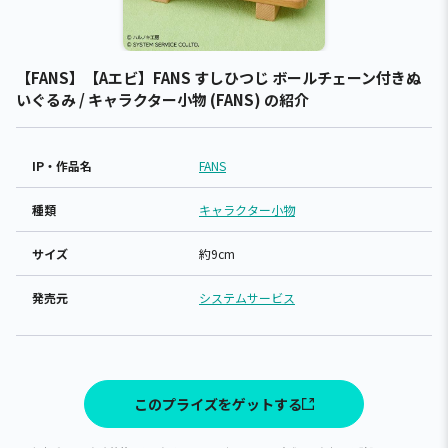
【FANS】【Aエビ】FANS すしひつじ ボールチェーン付きぬ
いぐるみ / キャラクター小物 (FANS) の紹介
IP・作品名
FANS
種類
キャラクター小物
サイズ
約9cm
発売元
システムサービス
このプライズをゲットする