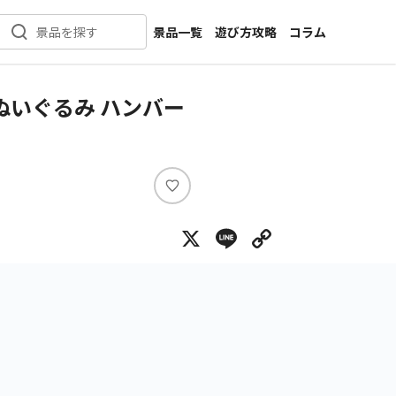
景品一覧
遊び方攻略
コラム
景品を探す
新着景品
インタビュー
カテゴリ一覧
ニュース
りぬいぐるみ ハンバー
作品名一覧
店舗
メーカー一覧
開発
攻略
い
プライズ
い
X
Line
Copy Lin
ね
イベント
キャラ特集