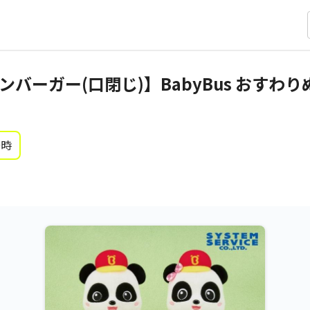
ハンバーガー(口閉じ)】BabyBus おすわ
0時