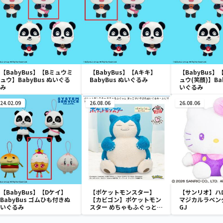
【BabyBus】【Bミュウミ
【BabyBus】【Aキキ】
【BabyBus】
ュウ】BabyBus ぬいぐる
BabyBus ぬいぐるみ
ュウ(笑顔)】Bab
み
いぐるみ
24.02.09
26.08.06
26.08.06
【BabyBus】【Dケイ】
【ポケットモンスター】
【サンリオ】ハ
BabyBus ゴムひも付きぬ
【カビゴン】ポケットモン
マジカルラベン
いぐるみ
スター めちゃもふぐっと
GJ
ほっこりいやされぬいぐる
み～カビゴン～