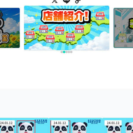
X
Line
Copy Link
24.01.12
24.01.12
24.01.12