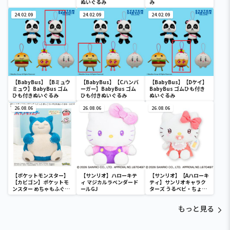
ぬいぐるみ
み
24.02.09
24.02.09
24.02.09
【BabyBus】【Bミュウ
【BabyBus】【Cハンバ
【BabyBus】【Dケイ】
ミュウ】BabyBus ゴム
ーガー】BabyBus ゴム
BabyBus ゴムひも付き
ひも付きぬいぐるみ
ひも付きぬいぐるみ
ぬいぐるみ
26.08.06
26.08.06
26.08.06
【ポケットモンスター】
【サンリオ】ハローキテ
【サンリオ】【Aハローキ
【カビゴン】ポケットモ
ィ マジカルラベンダード
ティ】サンリオキャラク
ンスター めちゃもふぐっ
ールGJ
ターズ うるベビ・ちょい
と ほっこりいやされぬい
デカドール
ぐるみ～カビゴン～
もっと見る