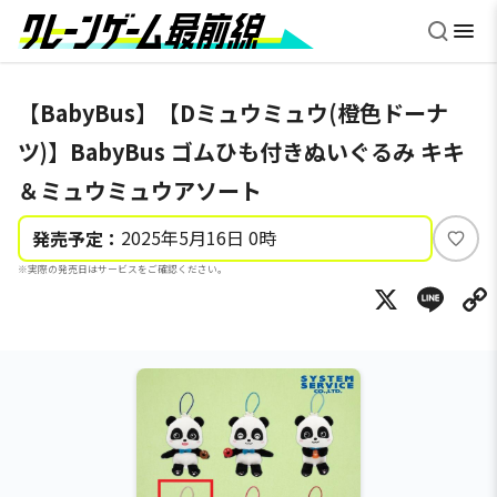
【BabyBus】【Dミュウミュウ(橙色ドーナ
ツ)】BabyBus ゴムひも付きぬいぐるみ キキ
＆ミュウミュウアソート
2025年5月16日 0時
発売予定：
い
※実際の発売日はサービスをご確認ください。
い
X
Li
ね