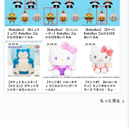
【BabyBus】【Bミュウ
【BabyBus】【Cハンバ
【BabyBus】【Dケイ】
ミュウ】BabyBus ゴム
ーガー】BabyBus ゴム
BabyBus ゴムひも付き
ひも付きぬいぐるみ
ひも付きぬいぐるみ
ぬいぐるみ
26.08.06
26.08.06
26.08.06
【ポケットモンスター】
【サンリオ】ハローキテ
【サンリオ】【Aハローキ
【カビゴン】ポケットモ
ィ マジカルラベンダード
ティ】サンリオキャラク
ンスター めちゃもふぐっ
ールGJ
ターズ うるベビ・ちょい
と ほっこりいやされぬい
デカドール
ぐるみ～カビゴン～
もっと見る