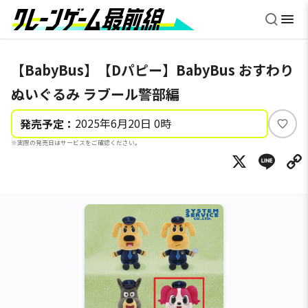
【BabyBus】【Dパピー】BabyBus おすわり
ぬいぐるみ ラブール警部編
2025年6月20日 0時
発売予定：
い
※実際の発売日はサービスをご確認ください。
い
X
Li
ね