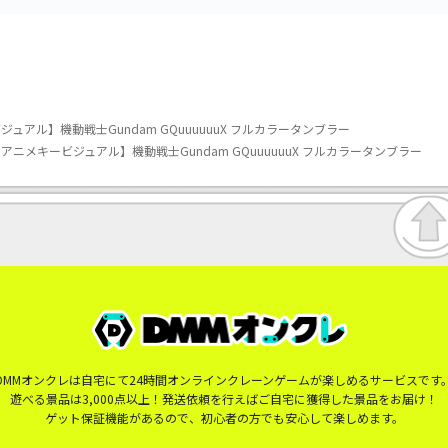
ュアル】機動戦士Gundam GQuuuuuuX フルカラータンブラー
アニメキービジュアル】機動戦士Gundam GQuuuuuuX フルカラータンブラー
DMMオンクレは自宅にて24時間オンラインクレーンゲームが楽しめるサービスです
遊べる景品は3,000点以上！発送依頼を行えばご自宅に獲得した景品をお届け！
ゲット保証機能があるので、初心者の方でも安心して楽しめます。