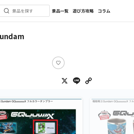
景品一覧
遊び方攻略
コラム
景品を探す
新着景品
インタビュー
カテゴリ一覧
ニュース
ndam
作品名一覧
店舗
メーカー一覧
開発
攻略
い
プライズ
い
X
Line
Copy Lin
ね
イベント
キャラ特集