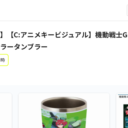
】【C:アニメキービジュアル】機動戦士Gu
ルカラータンブラー
0時