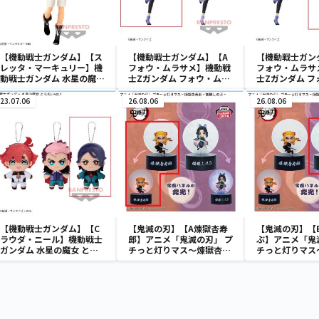
【機動戦士ガンダム】【ス
【機動戦士ガンダム】【A
【機動戦士ガン
レッタ・マーキュリー】機
フォウ・ムラサメ】機動戦
フォウ・ムラサ
動戦士ガンダム 水星の魔女
士Zガンダム フォウ・ムラ
士Zガンダム フ
スレッタ・マーキュリー フ
サメ フィギュア
サメ フィギュア
ィギュア
23.07.06
26.08.06
26.08.06
【機動戦士ガンダム】【C
【鬼滅の刃】【A煉獄杏寿
【鬼滅の刃】【
ラウダ・ニール】機動戦士
郎】アニメ「鬼滅の刃」 プ
ぶ】アニメ「鬼
ガンダム 水星の魔女 とも
チっと灯りマス～煉獄杏寿
チっと灯りマス
ぬいvol.1
郎・胡蝶しのぶ～
郎・胡蝶しのぶ