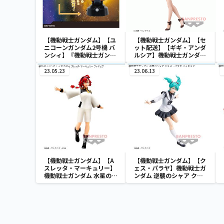
【機動戦士ガンダム】【ユ
【機動戦士ガンダム】【セ
ニコーンガンダム2号機 バ
ット配送】【ギギ・アンダ
ンシィ】『機動戦士ガンダ
ルシア】機動戦士ガンダム
ムUC』 胸像センサーライ
閃光のハサウェイ
ト-ユニコーンガンダム2号
GLITTER＆GLAMOURS-
23.05.23
23.06.13
機 バンシィ（デストロイモ
GIGI ANDALUCIA-
ード）-
【機動戦士ガンダム】【A
【機動戦士ガンダム】【ク
スレッタ・マーキュリー】
ェス・パラヤ】機動戦士ガ
機動戦士ガンダム 水星の魔
ンダム 逆襲のシャア クェ
女 スレッタ・マーキュリー
ス・パラヤ フィギュア
フィギュア