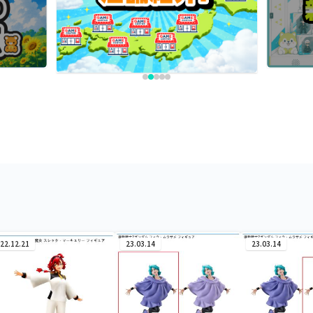
22.12.21
23.03.14
23.03.14