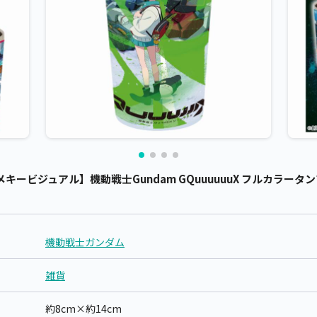
ービジュアル】機動戦士Gundam GQuuuuuuX フルカラータンブ
機動戦士ガンダム
雑貨
約8cm×約14cm