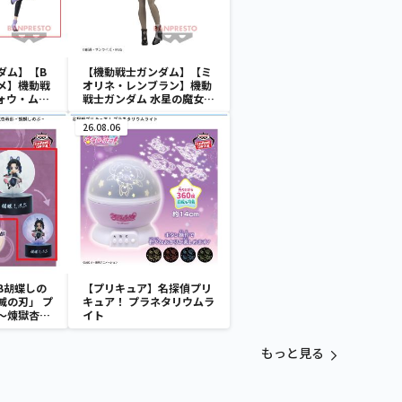
ダム】【B
【機動戦士ガンダム】【ミ
メ】機動戦
オリネ・レンブラン】機動
ォウ・ムラ
戦士ガンダム 水星の魔女
ミオリネ・レンブラン フィ
ギュア
26.08.06
B胡蝶しの
【プリキュア】名探偵プリ
滅の刃」 プ
キュア！ プラネタリウムラ
～煉獄杏寿
イト
～
もっと見る