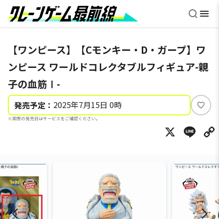
【ワンピース】【Cモンキー・D・ガープ】ワ
ンピース ワールドコレクタブルフィギュア-親
子の血筋Ⅰ-
2025年7月15日 0時
発売予定：
い
※実際の発売日はサービスをご確認ください。
い
X
Li
ね