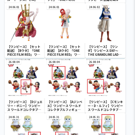
ンピース ワールドコレク
FILM RED』 戦光絶景-
ムライト-ゴムゴムの実-
タブルフィギュア-ワノ国
24.06.01
MONKEY.D.LUFFY-
24.06.01
24.06.02
鬼ヶ島編7-
【ワンピース】【セット
【ワンピース】【セット
【ワンピース】【ワン
配送】【Bウタ】『ONE
配送】【Aウタ】『ONE
ダ】ワンピース DXF～
PIECE FILM RED』 ワー
PIECE FILM RED』 ワー
THE GRANDLINE LADY
ルドコレクタブルフィギ
ルドコレクタブルフィギ
～ワノ国 vol.10
ュア-UTA COLLECTION-
26.08.04
ュア-UTA COLLECTION-
26.08.04
26.08.04
【ワンピース】【Dジュエ
【ワンピース】【Aジンベ
【ワンピース】【Cモンキ
リー・ボニー】ワンピー
エ】ワンピース ワールド
ー・D・ルフィ】ワンピー
ス ワールドコレクタブル
コレクタブルフィギュア-
ス ワールドコレクタブル
フィギュア-宴1-
宴1-
フィギュア-宴1-
24.05.31
24.05.31
24.05.31