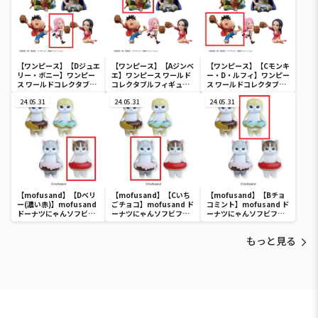
【ワンピース】【Dジュエ
【ワンピース】【Aジンベ
【ワンピース】【Cモンキ
リー・ボニー】ワンピー
エ】ワンピース ワールド
ー・D・ルフィ】ワンピー
ス ワールドコレクタブル
コレクタブルフィギュア-
ス ワールドコレクタブル
フィギュア-宴1-
宴1-
フィギュア-宴1-
24.05.31
24.05.31
24.05.31
【mofusand】【Dベリ
【mofusand】【Cいち
【mofusand】【Bチョ
ー(濃い赤)】mofusand
ごチョコ】mofusand ド
コミント】mofusand ド
ドーナツにゃんソフビフ
ーナツにゃんソフビフィ
ーナツにゃんソフビフィ
ィギュア
ギュア
ギュア
もっと見る