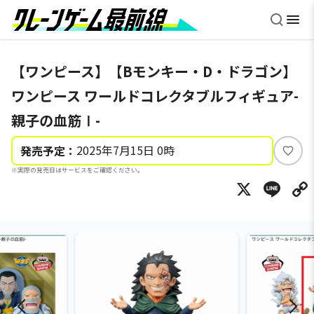
【ワンピース】【Bモンキー・D・ドラゴン】
ワンピース ワールドコレクタブルフィギュア-
親子の血筋Ⅰ-
2025年7月15日 0時
発売予定：
い
※実際の発売日はサービスをご確認ください。
い
X
Li
ね