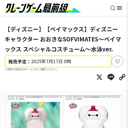
【ディズニー】【ベイマックス】ディズニー
キャラクター おおきなSOFVIMATES～ベイマ
ックス スペシャルコスチューム～水泳ver.
2025年7月17日 0時
発売予定：
い
※実際の発売日はサービスをご確認ください。
い
X
Li
ね