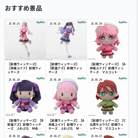
おすすめ景品
25.05.16
25.05.23
25.05.29
【前橋ウィッチーズ】
【前橋ウィッチーズ】
【前橋ウィッチーズ】【A
【赤城ユイナ】前橋ウィ
【新里アズ】前橋ウィッ
赤城ユイナ】前橋ウィッ
ッチーズ
チーズ
チーズ マスコット
Desktop×Decorate
Desktop×Decorate
（EX）
Collections “赤城ユ
25.05.29
Collections “新里ア
25.05.29
25.05.29
イナ”
ズ”
【前橋ウィッチーズ】【B
【前橋ウィッチーズ】【A
【前橋ウィッチーズ】【C
新里アズ】前橋ウィッチ
赤城ユイナ】前橋ウィッ
北原キョウカ】前橋ウィ
ーズ ふわぷち Mぬい
チーズ ふわぷち Mぬ
ッチーズ マスコット
ぐるみ “赤城ユイナ＆新
いぐるみ “赤城ユイナ＆
（EX）
里アズ”
25.05.29
新里アズ”
25.06.27
25.06.27