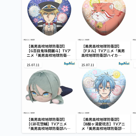
【美男高校地球防衛部】
【美男高校地球防衛部】
【G百目鬼珠闘麗斗】TVア
【Fヌル】TVアニメ「美男
ニメ「美男高校地球防衛部
高校地球防衛部ハイカ
ハイカラ！」 キラキラビ
ラ！」 キラキラビッグハ
ッグハート型缶バッジ
ート型缶バッジ（EX）
25.07.11
25.07.11
（EX）
【美男高校地球防衛部】
【美男高校地球防衛部】
【C卯花惣輔】TVアニメ
【B酸ヶ湯愛琉志】TVアニ
「美男高校地球防衛部ハイ
メ「美男高校地球防衛部ハ
カラ！」 寝そべり ぬい
イカラ！」 キラキラビッ