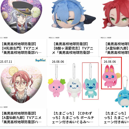
【美男高校地球防衛部】
【美男高校地球防衛部】
【美男高校地球
【H乳頭左門】TVアニメ
【B酸ヶ湯愛琉志】TVアニ
【A雲仙新九郎
「美男高校地球防衛部ハイ
メ「美男高校地球防衛部ハ
「美男高校地球
カラ！」 キラキラビッグ
イカラ！」 寝そべり ぬ
カラ！」 寝そ
ハート型缶バッジ（EX）
いぐるみVol.1（EX）
ぐるみVol.1（E
25.07.11
26.08.06
26.08.06
【美男高校地球防衛部】
【たまごっち】【Cかわず
【たまごっち】
【A雲仙新九郎】TVアニメ
っち】たまごっち ボールチ
っち】たまごっ
「美男高校地球防衛部ハイ
ェーン付きぬいぐるみ～
ェーン付きぬい
カラ！」 キラキラビッグ
Tamagotchi Paradise～
Tamagotchi P