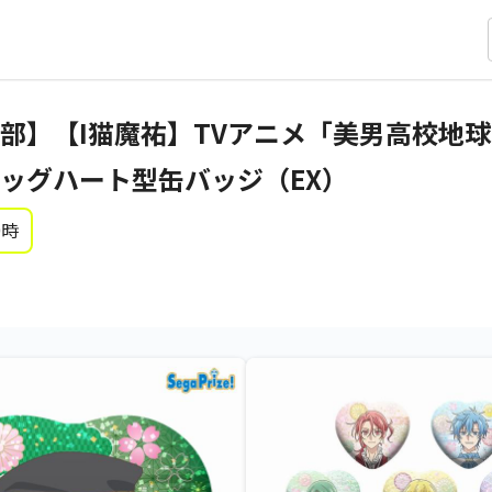
部】【I猫魔祐】TVアニメ「美男高校地
ッグハート型缶バッジ（EX）
0時