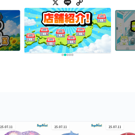
X
Line
Copy Link
25.07.11
25.07.11
25.07.11