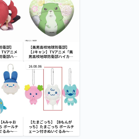
防衛部】
【美男高校地球防衛部】
】TVアニメ
【Jキャン】TVアニメ「美
防衛部ハイ
男高校地球防衛部ハイカ
べり ぬい
ラ！」 キラキラビッグハ
X）
ート型缶バッジ（EX）
26.08.06
【Aみゃお
【たまごっち】【Bもんが
ち ボールチ
っち】たまごっち ボールチ
ぐるみ～
ェーン付きぬいぐるみ～
aradise～
Tamagotchi Paradise～