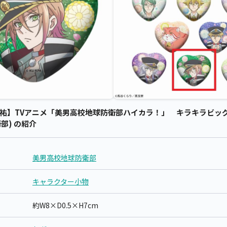
祐】TVアニメ「美男高校地球防衛部ハイカラ！」 キラキラビッグハ
部) の紹介
美男高校地球防衛部
キャラクター小物
約W8×D0.5×H7cm