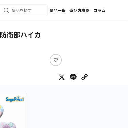
景品一覧
遊び方攻略
コラム
景品を探す
新着景品
インタビュー
カテゴリ一覧
ニュース
球防衛部ハイカ
作品名一覧
店舗
メーカー一覧
開発
攻略
い
プライズ
い
X
Line
Copy Lin
ね
イベント
キャラ特集