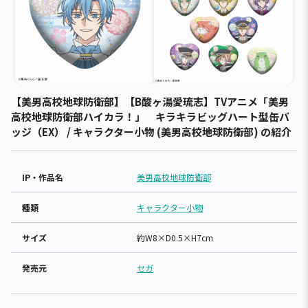
【美男高校地球防衛部】【B酸ヶ湯愛琉志】TVアニメ「美男
高校地球防衛部ハイカラ！」 キラキラビッグハート型缶バ
ッジ（EX） / キャラクター小物 (美男高校地球防衛部) の紹介
IP・作品名
美男高校地球防衛部
種類
キャラクター小物
サイズ
約W8×D0.5×H7cm
発売元
セガ