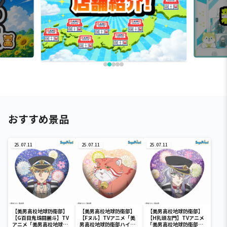
おすすめ景品
25.07.11
25.07.11
25.07.11
【美男高校地球防衛部】
【美男高校地球防衛部】
【美男高校地球防衛部】
【G百目鬼珠闘麗斗】TV
【Fヌル】TVアニメ「美
【H乳頭左門】TVアニメ
アニメ「美男高校地球防
男高校地球防衛部ハイカ
「美男高校地球防衛部ハ