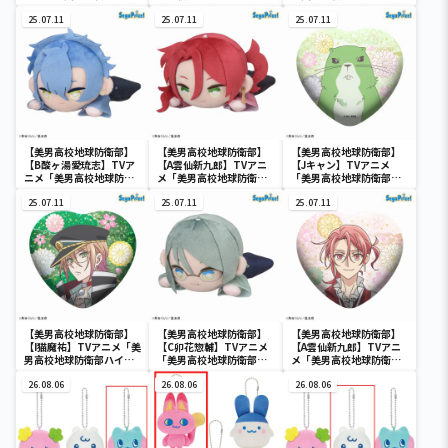
衛部ハイカラ！」 キラ
ラ！」 キラキラビッグ
イカラ！」 キラキラビ
キラビッグハート型缶バ
25.07.11
ハート型缶バッジ（EX）
25.07.11
ッグハート型缶バッジ
25.07.11
ッジ（EX）
（EX）
【美男高校地球防衛部】
【美男高校地球防衛部】
【美男高校地球防衛部】
【B酸ヶ湯愛琉志】TVア
【A雲仙新九郎】TVアニ
【Jキャン】TVアニメ
ニメ「美男高校地球防衛
メ「美男高校地球防衛部
「美男高校地球防衛部ハ
部ハイカラ！」 寝そべ
ハイカラ！」 寝そべ
イカラ！」 キラキラビ
り ぬいぐるみ
25.07.11
り ぬいぐるみ
25.07.11
ッグハート型缶バッジ
25.07.11
Vol.1（EX）
Vol.1（EX）
（EX）
【美男高校地球防衛部】
【美男高校地球防衛部】
【美男高校地球防衛部】
【I猫魔祐】TVアニメ「美
【C卯花惣輔】TVアニメ
【A雲仙新九郎】TVアニ
男高校地球防衛部ハイカ
「美男高校地球防衛部ハ
メ「美男高校地球防衛部
ラ！」 キラキラビッグ
イカラ！」 寝そべり
ハイカラ！」 キラキラ
ハート型缶バッジ（EX）
26.08.06
ぬいぐるみVol.1（EX）
26.08.06
ビッグハート型缶バッジ
26.08.06
（EX）