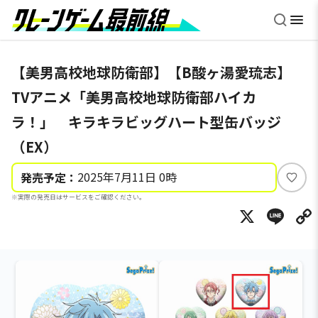
【美男高校地球防衛部】【B酸ヶ湯愛琉志】
TVアニメ「美男高校地球防衛部ハイカ
ラ！」 キラキラビッグハート型缶バッジ
（EX）
2025年7月11日 0時
発売予定：
い
※実際の発売日はサービスをご確認ください。
い
X
Li
ね