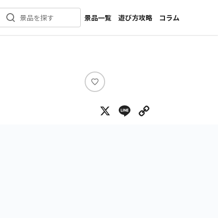
景品一覧
遊び方攻略
コラム
景品を探す
新着景品
インタビュー
カテゴリ一覧
ニュース
作品名一覧
店舗
メーカー一覧
開発
い
い
攻略
X
Line
Copy Lin
ね
プライズ
イベント
キャラ特集