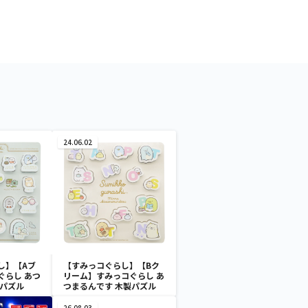
24.06.02
し】【Aブ
【すみっコぐらし】【Bク
ぐらし あつ
リーム】すみっコぐらし あ
製パズル
つまるんです 木製パズル
26.08.03