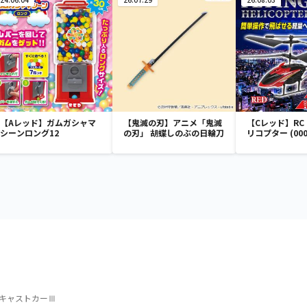
【Aレッド】ガムガシャマ
【鬼滅の刃】アニメ「鬼滅
【Cレッド】RC F
シーンロング12
の刃」 胡蝶しのぶの日輪刀
リコプター (000
 ダイキャストカーⅢ