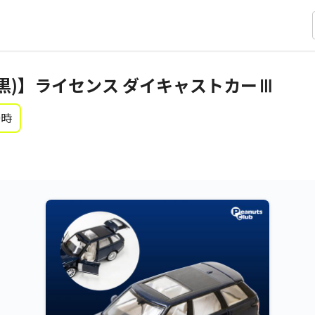
ver(黒)】ライセンス ダイキャストカーⅢ
0時