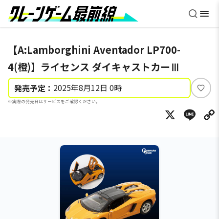
【A:Lamborghini Aventador LP700-
4(橙)】ライセンス ダイキャストカーⅢ
2025年8月12日 0時
発売予定：
い
※実際の発売日はサービスをご確認ください。
い
X
Li
ね