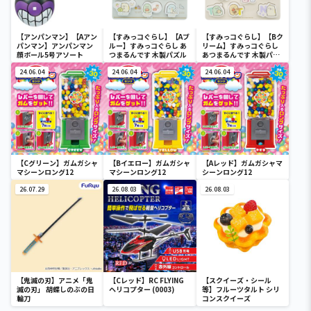
【アンパンマン】【Aアン
【すみっコぐらし】【Aブ
【すみっコぐらし】【Bク
パンマン】アンパンマン
ルー】すみっコぐらし あ
リーム】すみっコぐらし
顔ボール5号アソート
つまるんです 木製パズル
あつまるんです 木製パズ
ル
24.06.04
24.06.04
24.06.04
【Cグリーン】ガムガシャ
【Bイエロー】ガムガシャ
【Aレッド】ガムガシャマ
マシーンロング12
マシーンロング12
シーンロング12
26.07.29
26.08.03
26.08.03
【鬼滅の刃】アニメ「鬼
【Cレッド】RC FLYING
【スクイーズ・シール
滅の刃」 胡蝶しのぶの日
ヘリコプター (0003)
等】フルーツタルト シリ
輪刀
コンスクイーズ