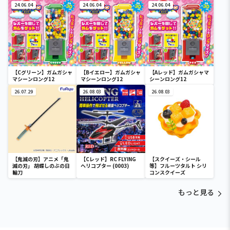
24.06.04
24.06.04
24.06.04
【Cグリーン】ガムガシャ
【Bイエロー】ガムガシャ
【Aレッド】ガムガシャマ
マシーンロング12
マシーンロング12
シーンロング12
26.07.29
26.08.03
26.08.03
【鬼滅の刃】アニメ「鬼
【Cレッド】RC FLYING
【スクイーズ・シール
滅の刃」 胡蝶しのぶの日
ヘリコプター (0003)
等】フルーツタルト シリ
輪刀
コンスクイーズ
もっと見る