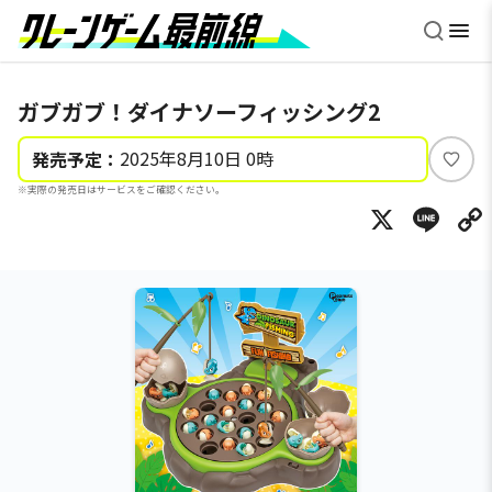
ガブガブ！ダイナソーフィッシング2
2025年8月10日 0時
発売予定：
い
※実際の発売日はサービスをご確認ください。
い
X
Li
ね